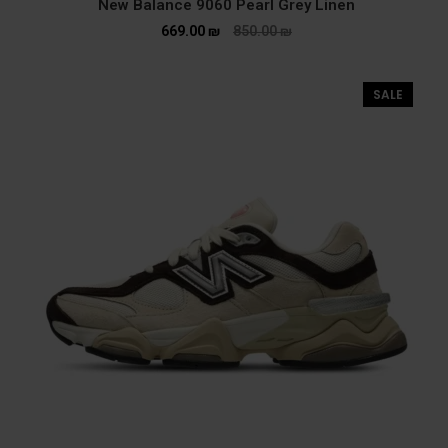
New Balance 9060 Pearl Grey Linen
669.00
₪
850.00
₪
SALE