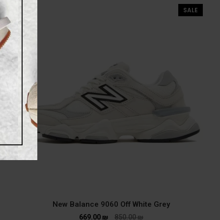
SALE
New Balance 9060 Off White Grey
669.00
₪
850.00
₪