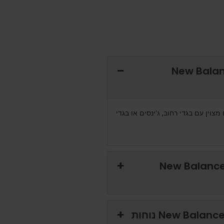
נעלי New Balance 9060
וין עם בגדי רחוב, ג’ינסים או בגדי
חזק את נעלי New Balance 9060
האם נעלי New Balance 9060 Overdyed Pink נוחות