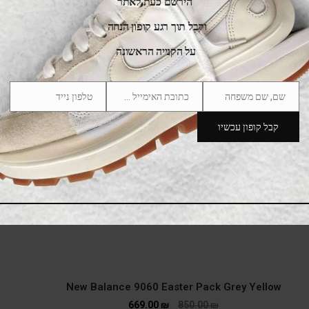
הירשם כעת לאתר
SALE
וקבל תוך רגע קופון הנחה
על הקנייה הראשונה
שם, שם משפחה
כתובת האימייל שלך
טלפון נייד
Phone
Email
Name
Number
קבל קופון עכשיו
New Balance 9060 Easter Pack Grey Yellow
669.00
₪
850.00
₪