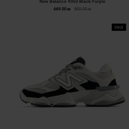
New Balance 9060 Black Purple
669.00
₪
850.00
₪
SALE