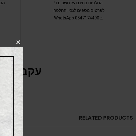
החלפות בחינם על חשבוננו !
הבי
לפרטים נוספים לגביי החלפה:
ב 0547174490 WhatsApp
CLOSE
THIS
MODULE
עקבו אחר
RELATED PRODUCTS