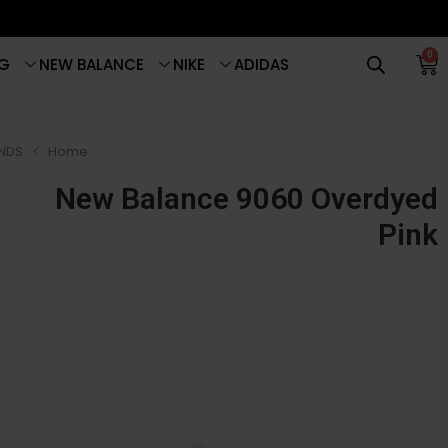
0
G
NEW BALANCE
NIKE
ADIDAS
NDS
Home
New Balance 9060 Overdyed
Pink