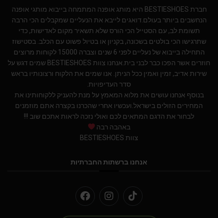
חברת BESTIESHOES היא מותג אופנה המתמחה בייבוא מותגי אופנה
הנחשבים ביותר בעולם.דואגים לייבא את הנעליים שמקבלים הכי הרבה
תשומת לב, עם הסטייל הכי הורס שלא תשאיר מקום לאדישות, כדי
שתרגישו הכי בולטים בשכונה, בקניון או בטיול פשוט עם הכלב. בסטישוז
התחילה בייבוא של נעליים לפני 6 שנים וצברה 15000 לקוחות מרוצים
חוזרים אשר הפכו כבר לבני בית.אנחנו צוות BESTIESHOES שמים דגש על
שירות אדיב, זמין ואמין ככל הניתן. אנו שמים את הלקוח ורצונותיו בראש
סדר העדיפויות.
בנוסף אנחנו עושים את מלוא המאמץ על מנת להעניק ללקוחותינו את
המחירים הזולים בישראל.ועכשיו אחרי שהכרנו בקצרה אתם מוזמנים
לבחור את הדגם המתאים לכם ואולי נזכה לראות אתכם שוב !!!
באהבה רבה
צוות BESTIESHOES
אנחנו ברשתות החברתיות