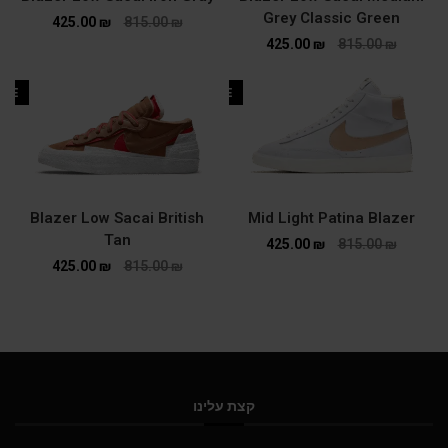
Grey Classic Green
425.00
₪
815.00
₪
425.00
₪
815.00
₪
ALE
SALE
Blazer Low Sacai British
Mid Light Patina Blazer
Tan
425.00
₪
815.00
₪
425.00
₪
815.00
₪
קצת עלינו