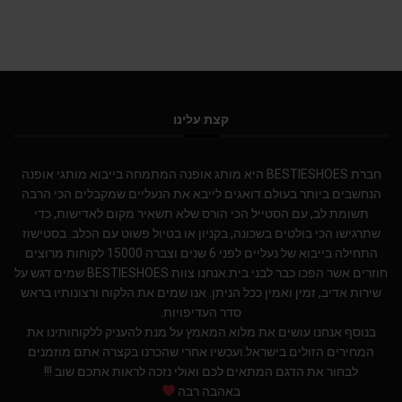
קצת עלינו
חברת BESTIESHOES היא מותג אופנה המתמחה בייבוא מותגי אופנה
הנחשבים ביותר בעולם.דואגים לייבא את הנעליים שמקבלים הכי הרבה
תשומת לב, עם הסטייל הכי הורס שלא תשאיר מקום לאדישות, כדי
שתרגישו הכי בולטים בשכונה, בקניון או בטיול פשוט עם הכלב. בסטישוז
התחילה בייבוא של נעליים לפני 6 שנים וצברה 15000 לקוחות מרוצים
חוזרים אשר הפכו כבר לבני בית.אנחנו צוות BESTIESHOES שמים דגש על
שירות אדיב, זמין ואמין ככל הניתן. אנו שמים את הלקוח ורצונותיו בראש
סדר העדיפויות.
בנוסף אנחנו עושים את מלוא המאמץ על מנת להעניק ללקוחותינו את
המחירים הזולים בישראל.ועכשיו אחרי שהכרנו בקצרה אתם מוזמנים
לבחור את הדגם המתאים לכם ואולי נזכה לראות אתכם שוב !!!
באהבה רבה