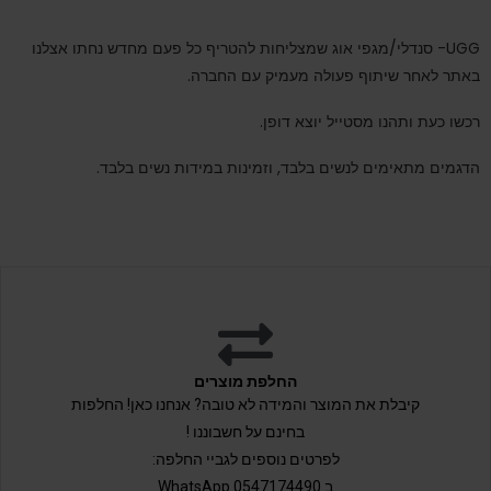
UGG- סנדלי/מגפי אוג שמצליחות להטריף כל פעם מחדש נחתו אצלנו
באתר לאחר שיתוף פעולה מעמיק עם החברה.
רכשו כעת ותהנו מסטייל יוצא דופן.
הדגמים מתאימים לנשים בלבד, וזמינות במידות נשים בלבד.
החלפת מוצרים
קיבלת את המוצר והמידה לא טובה? אנחנו כאן! החלפות
בחינם על חשבוננו !
לפרטים נוספים לגביי החלפה:
ב 0547174490 WhatsApp