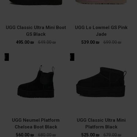
UGG Classic Ultra Mini Boot
UGG Lo Lowmel GS Pink
GS Black
Jade
495.00
₪
649.00
₪
539.00
₪
699.00
₪
ALE
SALE
UGG Neumel Platform
UGG Classic Ultra Mini
Chelsea Boot Black
Platform Black
560.00
₪
680.00
₪
525.00
₪
679.00
₪