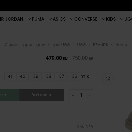
IR JORDAN
PUMA
ASICS
CONVERSE
KIDS
UG
Home
BRANDS
UGG
UGG חורף
Classic slipper II grey
479.00
₪
750.00
₪
מידה
36
37
38
39
40
41
הוספה לסל
קנה 
SKU
N/A