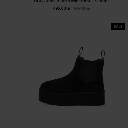
UGG Classic Ultra Mini Boot GS Black
495.00
₪
649.00
₪
SALE