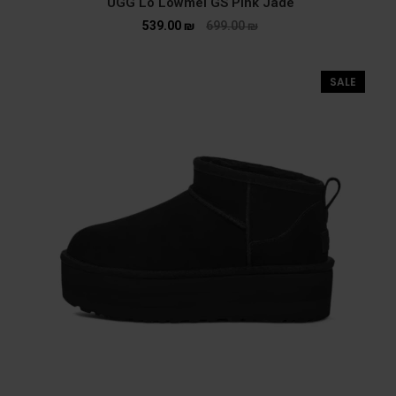
UGG Lo Lowmel GS Pink Jade
539.00
₪
699.00
₪
SALE