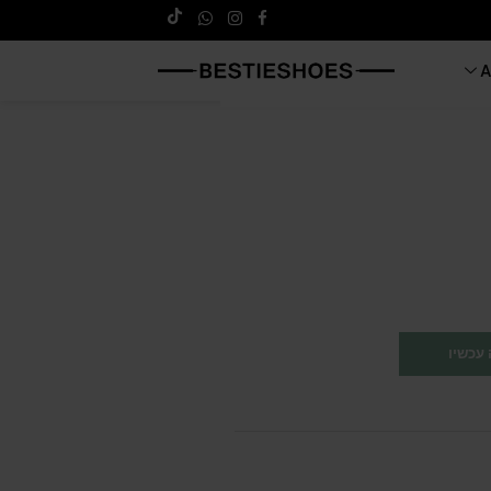
A
עכשיו