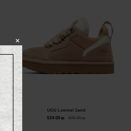
CLOSE
THIS
MODULE
UGG Lowmel Sand
539.00
₪
699.00
₪