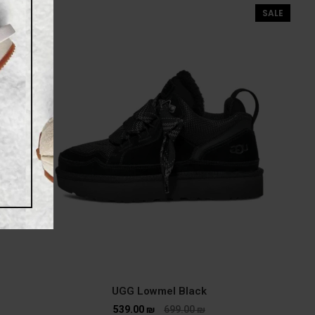
SALE
UGG Lowmel Black
539.00
₪
699.00
₪