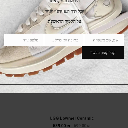
הירשם כעת לאתר
SALE
וקבל תוך רגע קופון הנחה
על הקנייה הראשונה
שם, שם משפחה
כתובת האימייל שלך
טלפון נייד
Phone
Email
Name
Number
קבל קופון עכשיו
UGG Lowmel Ceramic
539.00
₪
699.00
₪