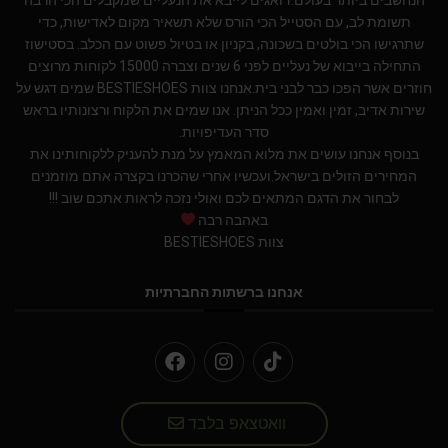
תשומת לב, עם הסטייל הכי הורס שלא תשאיר מקום לאדישות, כדי
שתרגישו הכי בולטים בשכונה, בקניון או בטיול פשוט עם הכלב. בסטישוז
התחילה בייבוא של נעליים לפני 6 שנים וצברה 15000 לקוחות מרוצים
חוזרים אשר הפכו כבר לבני בית.אנחנו צוות BESTIESHOES שמים דגש על
שירות אדיב, זמין ואמין ככל הניתן. אנו שמים את הלקוח ורצונותיו בראש
סדר העדיפויות.
בנוסף אנחנו עושים את מלוא המאמץ על מנת להעניק ללקוחותינו את
המחירים הזולים בישראל.ועכשיו אחרי שהכרנו בקצרה אתם מוזמנים
לבחור את הדגם המתאים לכם ואולי נזכה לראות אתכם שוב !!!
באהבה רבה
צוות BESTIESHOES
אנחנו ברשתות החברתיות
וואטצאפ בלבד