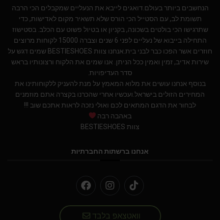
הנחשבים ביותר בעולם.דואגים לייבא את הנעליים שמקבלים הכי הרבה
תשומת לב, עם הסטייל הכי הורס שלא תשאיר מקום לאדישות, כדי
שתרגישו הכי בולטים בשכונה, בקניון או בטיול פשוט עם הכלב. בסטישוז
התחילה בייבוא של נעליים לפני 6 שנים וצברה 15000 לקוחות מרוצים
חוזרים אשר הפכו כבר לבני בית.אנחנו צוות BESTIESHOES שמים דגש על
שירות אדיב, זמין ואמין ככל הניתן. אנו שמים את הלקוח ורצונותיו בראש
סדר העדיפויות.
בנוסף אנחנו עושים את מלוא המאמץ על מנת להעניק ללקוחותינו את
המחירים הזולים בישראל.ועכשיו אחרי שהכרנו בקצרה אתם מוזמנים
לבחור את הדגם המתאים לכם ואולי נזכה לראות אתכם שוב !!!
באהבה רבה
צוות BESTIESHOES
אנחנו ברשתות החברתיות
וואטצאפ בלבד