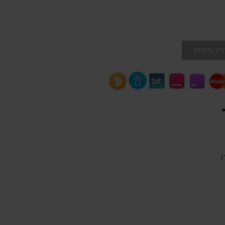
יך מידות
.