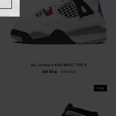
Air Jordan 4 Kids WHAT THE 4
369.00
₪
549.00
₪
SALE