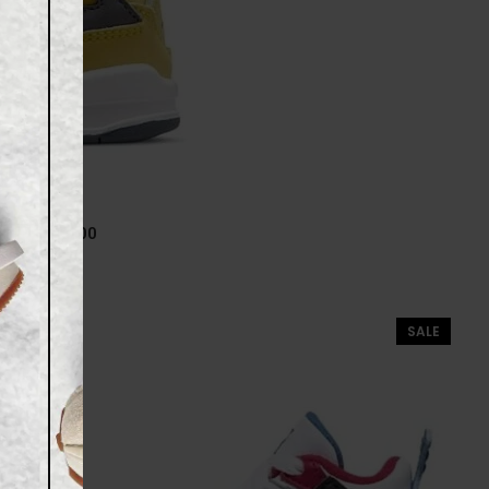
s BQ7670-700
49.00
₪
SALE