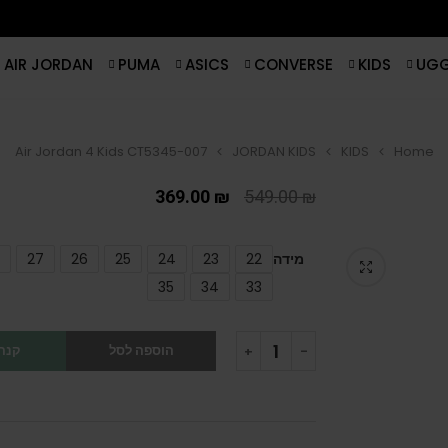
AIR JORDAN
PUMA
ASICS
CONVERSE
KIDS
UG
Air Jordan 4 Kids CT5345-007
JORDAN KIDS
KIDS
Home
369.00
₪
549.00
₪
מידה
22
23
24
25
26
27
35
34
33
הוספה לסל
קנה 