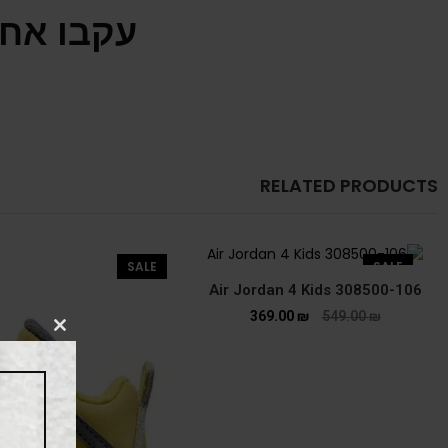
עקבו אחר
RELATED PRODUCTS
SALE
SALE
Air Jordan 4 Kids 308500-106
369.00
₪
549.00
₪
CLOSE
THIS
MODULE