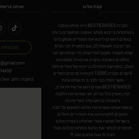
קצת עלינו
אנחנו ברשתו
חברת BESTIESHOES היא מותג אופנה
המתמחה בייבוא מותגי אופנה הנחשבים ביותר
בעולם.דואגים לייבא את הנעליים שמקבלים
הכי הרבה תשומת לב, עם הסטייל הכי הורס
וואטצאפ
שלא תשאיר מקום לאדישות, כדי שתרגישו הכי
בולטים בשכונה, בקניון או בטיול פשוט עם
s@gmail.com
הכלב. בסטישוז התחילה בייבוא של נעליים לפני
74490
6 שנים וצברה 15000 לקוחות מרוצים חוזרים
כתובת: רחוב יגאל אלון 94 תל אב
אשר הפכו כבר לבני בית.אנחנו צוות
BESTIESHOES שמים דגש על שירות אדיב,
זמין ואמין ככל הניתן. אנו שמים את הלקוח
ורצונותיו בראש סדר העדיפויות.
בנוסף אנחנו עושים את מלוא המאמץ על מנת
להעניק ללקוחותינו את המחירים הזולים
בישראל.ועכשיו אחרי שהכרנו בקצרה אתם
מוזמנים לבחור את הדגם המתאים לכם ואולי
נזכה לראות אתכם שוב !!!