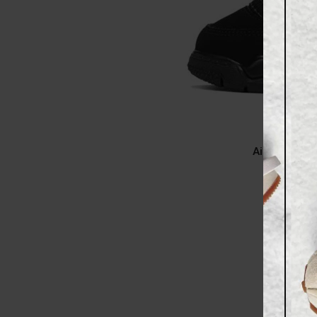
Air Jordan 4
369.00
₪
A