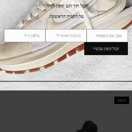
וקבל תוך רגע קופון הנחה
על הקנייה הראשונה
שם, שם משפחה
כתובת האימייל שלך
טלפון נייד
Phone
Email
Name
Number
קבל קופון עכשיו
Air Jordan 4 Kids WHAT THE 4
369.00
₪
549.00
₪
SALE