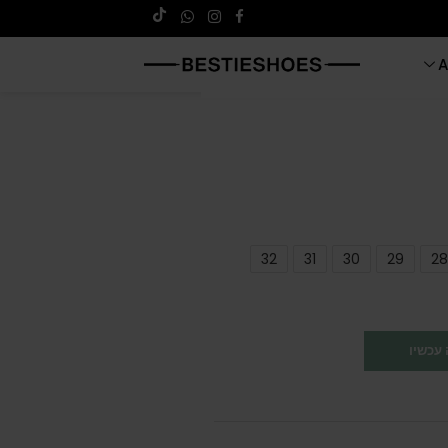
A
32
31
30
29
28
עכשיו