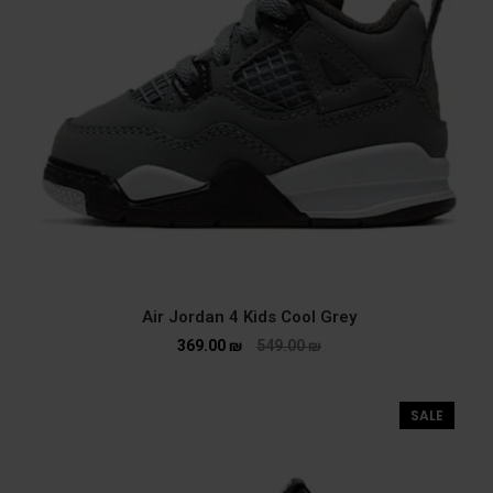
Air Jordan 4 Kids Cool Grey
369.00
₪
549.00
₪
SALE