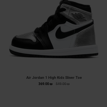
Air Jordan 1 High Kids Sliver Toe
369.00
₪
549.00
₪