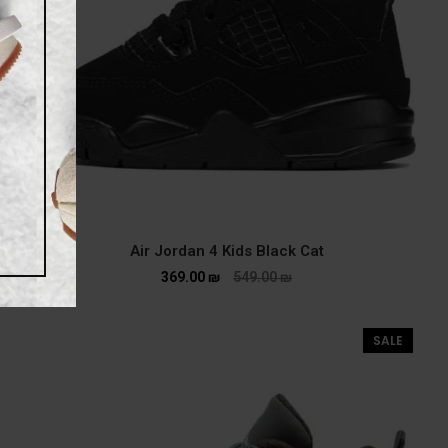
Air Jordan 4 Kids Black Cat
369.00
₪
549.00
₪
SALE