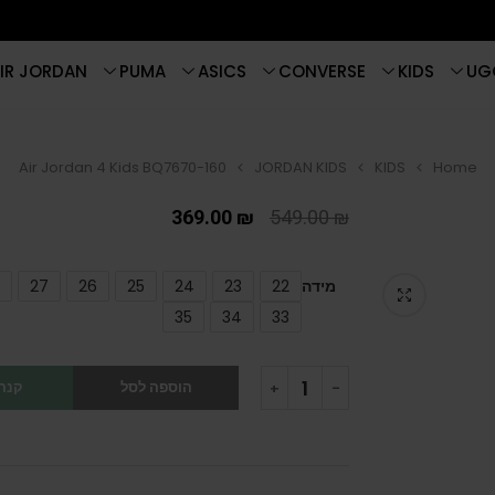
IR JORDAN
PUMA
ASICS
CONVERSE
KIDS
UG
Air Jordan 4 Kids BQ7670-160
JORDAN KIDS
KIDS
Home
369.00
₪
549.00
₪
מידה
22
23
24
25
26
27
35
34
33
הוספה לסל
קנה 