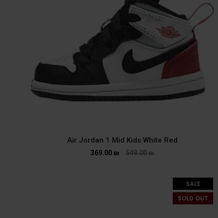
Air Jordan 1 Mid Kids White Red
369.00
₪
549.00
₪
SALE
SOLD OUT