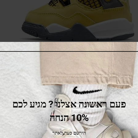
Air Jordan 4 Kids BQ7670-700
369.00
₪
549.00
₪
SALE
פעם ראשונה אצלנו ? מגיע לכם
10% הנחה
הירשם כעת לאתר