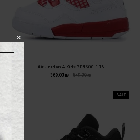
CLOSE
THIS
MODULE
Air Jordan 4 Kids 308500-106
369.00
₪
549.00
₪
SALE