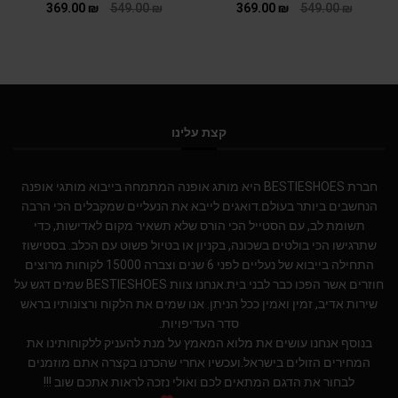
369.00
₪
549.00
₪
369.00
₪
549.00
₪
קצת עלינו
חברת BESTIESHOES היא מותג אופנה המתמחה בייבוא מותגי אופנה
הנחשבים ביותר בעולם.דואגים לייבא את הנעליים שמקבלים הכי הרבה
תשומת לב, עם הסטייל הכי הורס שלא תשאיר מקום לאדישות, כדי
שתרגישו הכי בולטים בשכונה, בקניון או בטיול פשוט עם הכלב. בסטישוז
התחילה בייבוא של נעליים לפני 6 שנים וצברה 15000 לקוחות מרוצים
חוזרים אשר הפכו כבר לבני בית.אנחנו צוות BESTIESHOES שמים דגש על
שירות אדיב, זמין ואמין ככל הניתן. אנו שמים את הלקוח ורצונותיו בראש
סדר העדיפויות.
בנוסף אנחנו עושים את מלוא המאמץ על מנת להעניק ללקוחותינו את
המחירים הזולים בישראל.ועכשיו אחרי שהכרנו בקצרה אתם מוזמנים
לבחור את הדגם המתאים לכם ואולי נזכה לראות אתכם שוב !!!