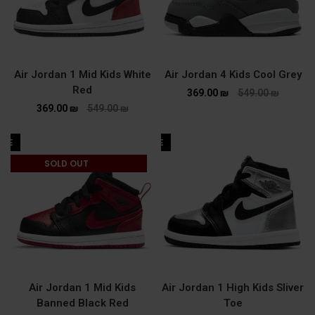
Air Jordan 1 Mid Kids White
Air Jordan 4 Kids Cool Grey
Red
369.00
₪
549.00
₪
369.00
₪
549.00
₪
ALE
SALE
SOLD OUT
Air Jordan 1 Mid Kids
Air Jordan 1 High Kids Sliver
Banned Black Red
Toe