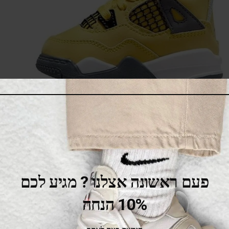
Air Jordan 4 Kids BQ7670-700
369.00
₪
549.00
₪
SALE
פעם ראשונה אצלנו ? מגיע לכם
10% הנחה