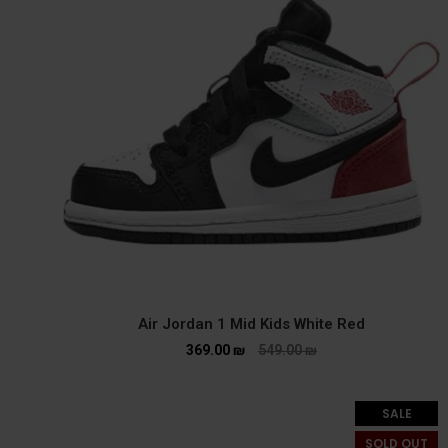
Air Jordan 1 Mid Kids White Red
369.00
₪
549.00
₪
SALE
SOLD OUT