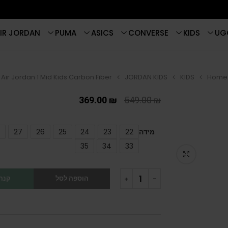
IR JORDAN
PUMA
ASICS
CONVERSE
KIDS
UG
Air Jordan 1 Mid Kids Carbon Fiber
JORDAN KIDS
KIDS
Home
369.00
₪
549.00
₪
מידה
22
23
24
25
26
27
35
34
33
הוספה לסל
קנה 