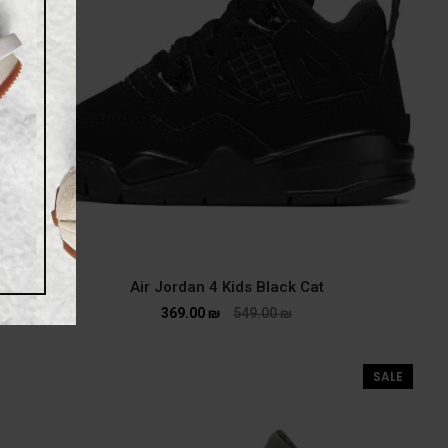
Air Jordan 4 Kids Black Cat
369.00
₪
549.00
₪
SALE