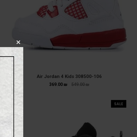
CLOSE
THIS
MODULE
Air Jordan 4 Kids 308500-106
369.00
₪
549.00
₪
SALE