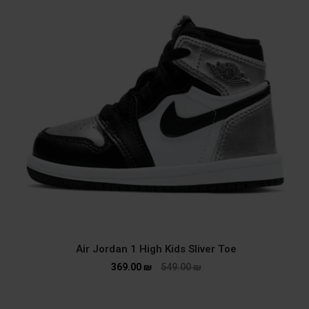
Air Jordan 1 High Kids Sliver Toe
369.00
₪
549.00
₪