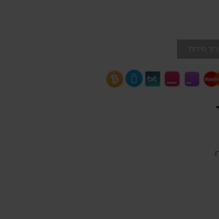
יך מידות
.