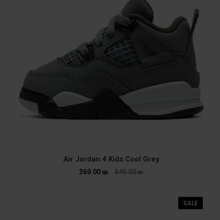
Air Jordan 4 Kids Cool Grey
369.00
₪
549.00
₪
SALE