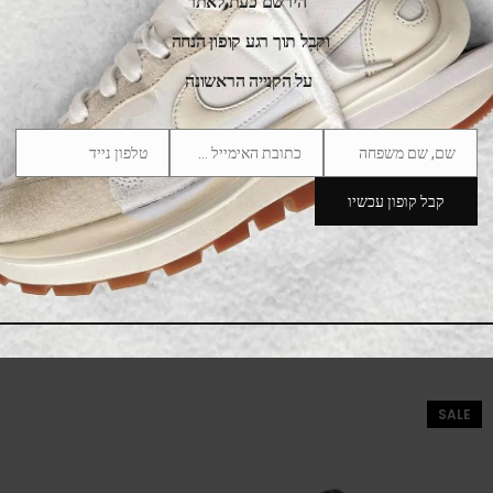
הירשם כעת לאתר
וקבל תוך רגע קופון הנחה
על הקנייה הראשונה
שם, שם משפחה
כתובת האימייל שלך
טלפון נייד
Phone
Email
Name
Number
קבל קופון עכשיו
Air Jordan 4 Kids WHAT THE 4
369.00
₪
549.00
₪
SALE