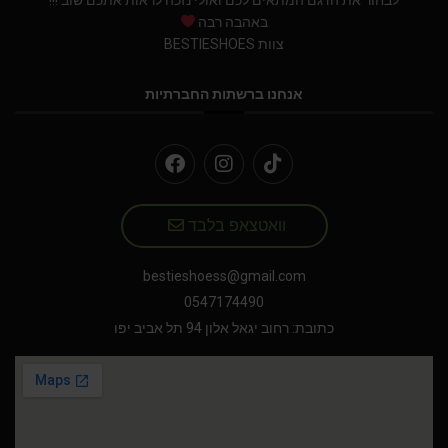
לבחור את הדגם המתאים לכם ואולי נזכה לראות אתכם שוב !!!
באהבה רבה
צוות BESTIESHOES
אנחנו ברשתות החברתיות
וואטצאפ בלבד
bestieshoess@gmail.com
0547174490
כתובת: רחוב יגאל אלון 94 תל אביב יפו