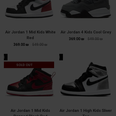
Air Jordan 1 Mid Kids White
Air Jordan 4 Kids Cool Grey
Red
369.00
₪
549.00
₪
369.00
₪
549.00
₪
ALE
SALE
SOLD OUT
Air Jordan 1 Mid Kids
Air Jordan 1 High Kids Sliver