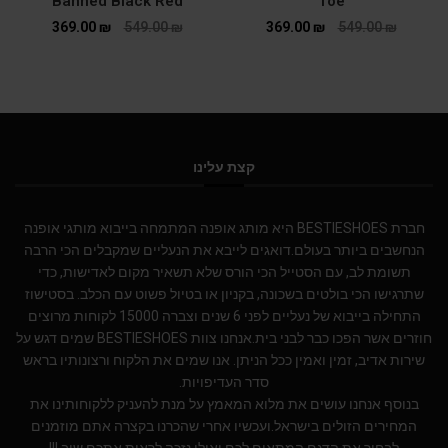
Banned Black Red
Toe
369.00
₪
549.00
₪
369.00
₪
549.00
₪
קצת עלינו
חברת BESTIESHOES היא מותג אופנה המתמחה בייבוא מותגי אופנה
הנחשבים ביותר בעולם.דואגים לייבא את הנעליים שמקבלים הכי הרבה
תשומת לב, עם הסטייל הכי הורס שלא תשאיר מקום לאדישות, כדי
שתרגישו הכי בולטים בשכונה, בקניון או בטיול פשוט עם הכלב. בסטישוז
התחילה בייבוא של נעליים לפני 6 שנים וצברה 15000 לקוחות מרוצים
חוזרים אשר הפכו כבר לבני בית.אנחנו צוות BESTIESHOES שמים דגש על
שירות אדיב, זמין ואמין ככל הניתן. אנו שמים את הלקוח ורצונותיו בראש
סדר העדיפויות.
בנוסף אנחנו עושים את מלוא המאמץ על מנת להעניק ללקוחותינו את
המחירים הזולים בישראל.ועכשיו אחרי שהכרנו בקצרה אתם מוזמנים