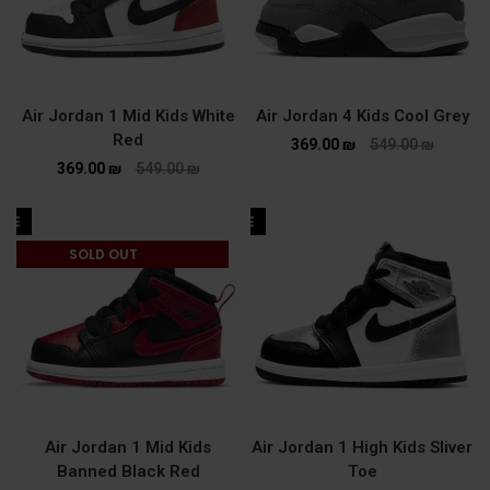
Air Jordan 1 Mid Kids White
Air Jordan 4 Kids Cool Grey
Red
369.00
₪
549.00
₪
369.00
₪
549.00
₪
ALE
SALE
SOLD OUT
Air Jordan 1 Mid Kids
Air Jordan 1 High Kids Sliver
Banned Black Red
Toe