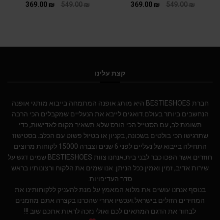
369.00
₪
549.00
₪
369.00
₪
549.00
₪
קצת עלינו
חברת BESTIESHOES היא מותג אופנה המתמחה בייבוא מותגי אופנה
הנחשבים ביותר בעולם.דואגים לייבא את הנעליים שמקבלים הכי הרבה
תשומת לב, עם הסטייל הכי הורס שלא תשאיר מקום לאדישות, כדי
שתרגישו הכי בולטים בשכונה, בקניון או בטיול פשוט עם הכלב. בסטישוז
התחילה בייבוא של נעליים לפני 6 שנים וצברה 15000 לקוחות מרוצים
חוזרים אשר הפכו כבר לבני בית.אנחנו צוות BESTIESHOES שמים דגש על
שירות אדיב, זמין ואמין ככל הניתן. אנו שמים את הלקוח ורצונותיו בראש
סדר העדיפויות.
בנוסף אנחנו עושים את מלוא המאמץ על מנת להעניק ללקוחותינו את
המחירים הזולים בישראל.ועכשיו אחרי שהכרנו בקצרה אתם מוזמנים
לבחור את הדגם המתאים לכם ואולי נזכה לראות אתכם שוב !!!