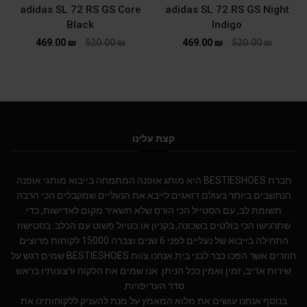
adidas SL 72 RS GS Core
adidas SL 72 RS GS Night
Black
Indigo
469.00
₪
520.00
₪
469.00
₪
520.00
₪
קצת עלינו
חברת BESTIESHOES היא מותג אופנה המתמחה בייבוא מותגי אופנה
הנחשבים ביותר בעולם.דואגים לייבא את הנעליים שמקבלים הכי הרבה
תשומת לב, עם הסטייל הכי הורס שלא תשאיר מקום לאדישות, כדי
שתרגישו הכי בולטים בשכונה, בקניון או בטיול פשוט עם הכלב. בסטישוז
התחילה בייבוא של נעליים לפני 6 שנים וצברה 15000 לקוחות מרוצים
חוזרים אשר הפכו כבר לבני בית.אנחנו צוות BESTIESHOES שמים דגש על
שירות אדיב, זמין ואמין ככל הניתן. אנו שמים את הלקוח ורצונותיו בראש
סדר העדיפויות.
בנוסף אנחנו עושים את מלוא המאמץ על מנת להעניק ללקוחותינו את