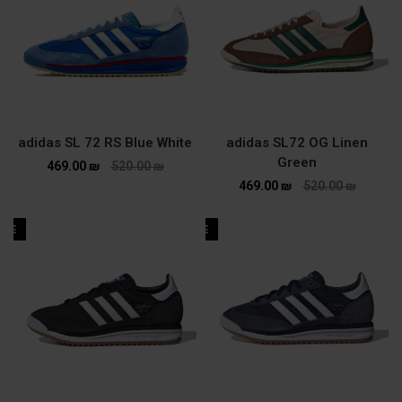
adidas SL 72 RS Blue White
adidas SL72 OG Linen
Green
469.00
₪
520.00
₪
469.00
₪
520.00
₪
ALE
SALE