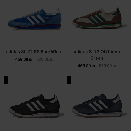
adidas SL 72 RS Blue White
adidas SL72 OG Linen
Green
469.00
₪
520.00
₪
469.00
₪
520.00
₪
ALE
SALE