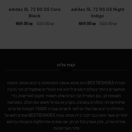
adidas SL 72 RS GS Core
adidas SL 72 RS GS Night
Black
Indigo
469.00
₪
520.00
₪
469.00
₪
520.00
₪
קצת עלינו
חברת BESTIESHOES היא מותג אופנה המתמחה בייבוא מותגי אופנה
הנחשבים ביותר בעולם.דואגים לייבא את הנעליים שמקבלים הכי הרבה
תשומת לב, עם הסטייל הכי הורס שלא תשאיר מקום לאדישות, כדי
שתרגישו הכי בולטים בשכונה, בקניון או בטיול פשוט עם הכלב. בסטישוז
התחילה בייבוא של נעליים לפני 6 שנים וצברה 15000 לקוחות מרוצים
חוזרים אשר הפכו כבר לבני בית.אנחנו צוות BESTIESHOES שמים דגש על
שירות אדיב, זמין ואמין ככל הניתן. אנו שמים את הלקוח ורצונותיו בראש
סדר העדיפויות.