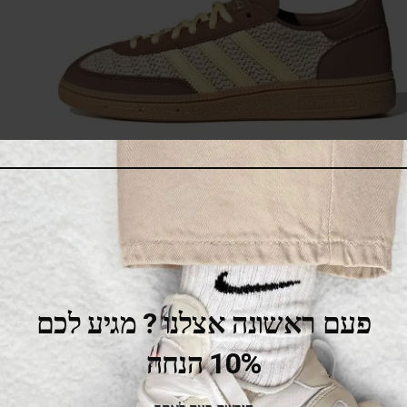
adidas Handball Spezial Preloved Brown
475.00
₪
525.00
₪
SALE
פעם ראשונה אצלנו ? מגיע לכם
10% הנחה