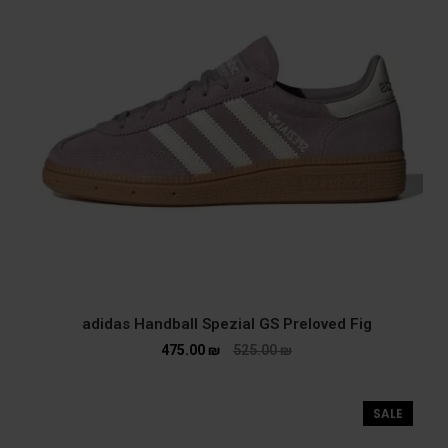
adidas Handball Spezial GS Preloved Fig
475.00
₪
525.00
₪
SALE