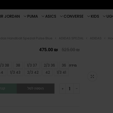
IR JORDAN
PUMA
ASICS
CONVERSE
KIDS
UG
idas Handball Spezial Pulse Blue
ADIDAS SPEZIAL
ADIDAS
Ho
475.00
₪
525.00
₪
מידה
36
36 2/3
37 1/3
38
38 2/3
44
43 1/3
42 2/3
42
41 1/3
הוספה לסל
קנה 