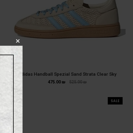
CLOSE
THIS
MODULE
adidas Handball Spezial Sand Strata Clear Sky
475.00
₪
525.00
₪
SALE