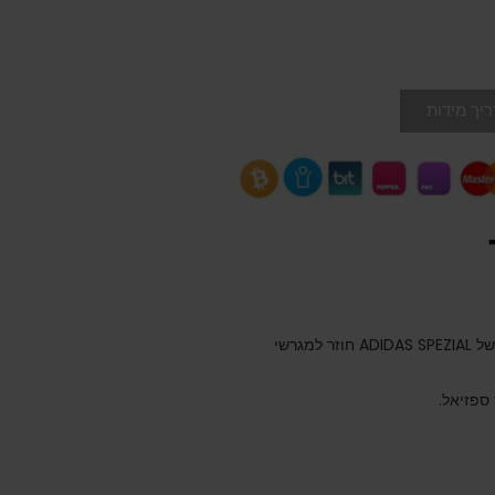
יך מידות
הסגנון הקלאסי האולטימטיבי בן 3 הפסים, ההיסטוריה של ADIDAS SPEZIAL חוזר למגרשי
ספזיאל.