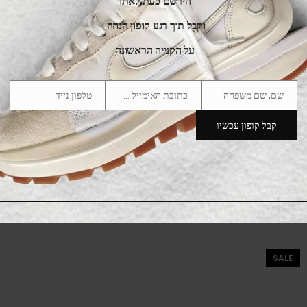
הירשם כעת לאתר
וקבל תוך רגע קופון הנחה
על הקנייה הראשונה
שם, שם משפחה
כתובת האימייל שלך
טלפון נייד
Phone
Email
Name
Number
קבל קופון עכשיו
adidas Handball Spezial Cardboard White
475.00
₪
525.00
₪
SALE