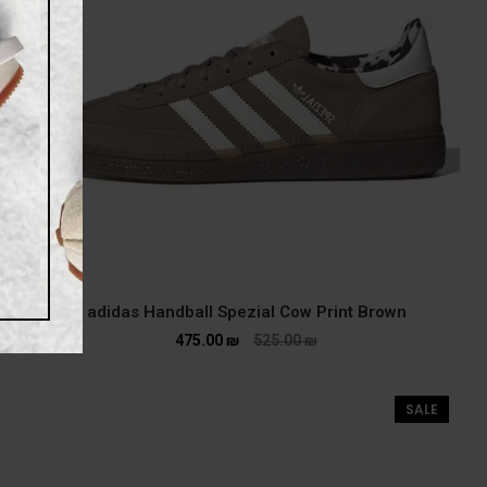
adidas Handball Spezial Cow Print Brown
475.00
₪
525.00
₪
SALE