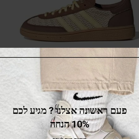
adidas Handball Spezial Preloved Brown
475.00
₪
525.00
₪
SALE
פעם ראשונה אצלנו ? מגיע לכם
10% הנחה