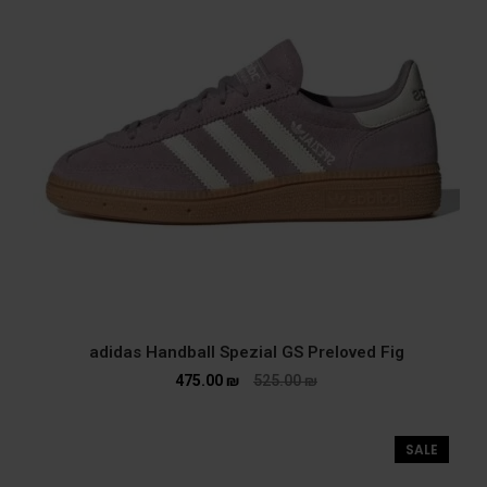
adidas Handball Spezial GS Preloved Fig
475.00
₪
525.00
₪
SALE