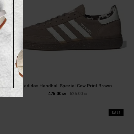
adidas Handball Spezial Cow Print Brown
475.00
₪
525.00
₪
SALE