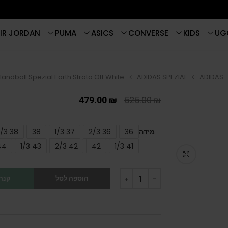
IR JORDAN
PUMA
ASICS
CONVERSE
KIDS
UG
andball Spezial Earth Strata Off White
ADIDAS SPEZIAL
ADIDAS
479.00
₪
525.00
₪
מידה
36
36 2/3
37 1/3
38
38 2/3
44
43 1/3
42 2/3
42
41 1/3
הוספה לסל
קנה 