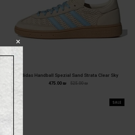
CLOSE
THIS
MODULE
adidas Handball Spezial Sand Strata Clear Sky
475.00
₪
525.00
₪
SALE