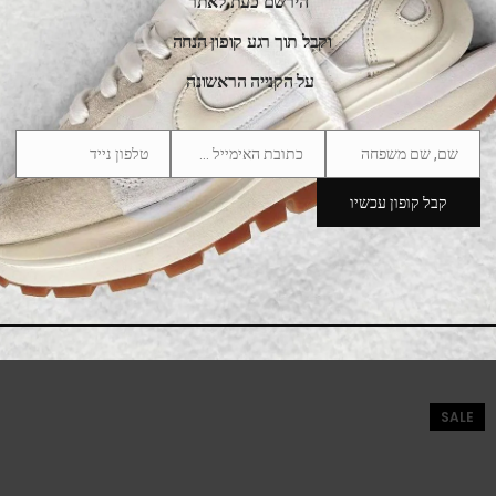
הירשם כעת לאתר
וקבל תוך רגע קופון הנחה
על הקנייה הראשונה
שם, שם משפחה
כתובת האימייל שלך
טלפון נייד
Phone
Email
Name
Number
קבל קופון עכשיו
adidas Handball Spezial Cardboard White
475.00
₪
525.00
₪
SALE