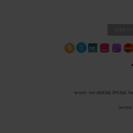
יך מידות
הסגנון הקלאסי האולטימטיבי בן 3 הפסים, ההיסטוריה של ADIDAS SPEZIAL חוזר למגרשי
ספזיאל.