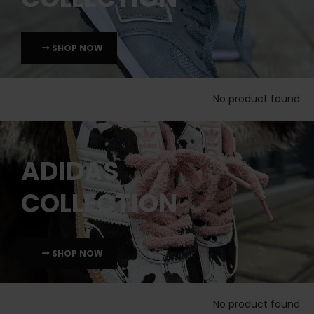
SHOP NOW
No product found
ADIDAS
COLLECTION
SHOP NOW
No product found