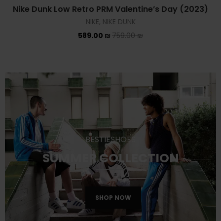
Nike Dunk Low Retro PRM Valentine’s Day (2023)
NIKE
,
NIKE DUNK
589.00
₪
759.00
₪
BESTIESHOES
SUMMER COLLECTION
SHOP NOW