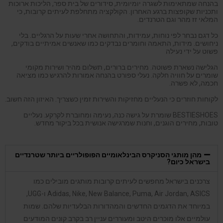
בהנחה שמתאימות לשגרה יומיומית, סידורים של בית ספר, הליכות ארוכות
ותכניות שקופצות ברגע האחרון. הקולקציה מתחלפת לעיתים קרובות, כי
המלאי זז מהר וגם הטרנדים.
כל דגם נבחר לפי נוחות, עמידות, והתחושה אחרי שעות על הרגליים. בלי
ניחושים. מידות, התאמה וחומרים נבדקים כמו שאנשים אמיתיים בודקים,
פשוט על ידי נעילה
הגלישה נשארת פשוטה. מחירים ברורים, תשלום מהיר ושירות מקומי
שומרים על חוויה חלקה. נעלי ספורט בהנחה אמורות להרגיש כמו מציאה
חכמה, לא פשרה.
לקוחות חוזרים כי הנעליים מחזיקות והשירות זמין כשצריך. האיזון הזה חשוב.
BESTIESHOES שומרת על גישה כנה, נעימה ומחוברת לקרקע. נעליים
טובות, מחירים הוגנים, וחנות שמרגישה אנושית בכל ביקור מחדש.
מהן מותגי הסניקרס הבינלאומיים הפופולריים ביותר שטרנדיים
בישראל כיום?
צרכנים בישראל מחפשים לעיתים קרובות מותגים מובילים כמו
Adidas, Nike, New Balance, Puma, Air Jordan, ASICS ו-UGG,
במיוחד את הדגמים החדשים והמהדורות הבלעדיות שלהם. שמות
עולמיים אלו מוכרים היטב ומעוררים עניין רב בקרב קונים המודעים