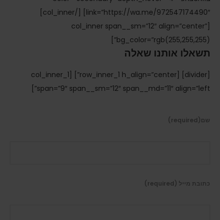
link=”https://wa.me/972547174490″] [/col_inner]
[col_inner span__sm=”12″ align=”center”
bg_color=”rgb(255,255,255)”]
תשאלו אותנו שאלה
[divider] [row_inner_1 h_align=”center”] [col_inner_1
span=”9″ span__sm=”12″ span__md=”11″ align=”left”]
שם(required)
כתובת מייל (required)