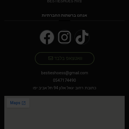
צוות BESTIESHOES
אנחנו ברשתות החברתיות
וואטצאפ בלבד
bestieshoess@gmail.com
0547174490
כתובת: רחוב יגאל אלון 94 תל אביב יפו