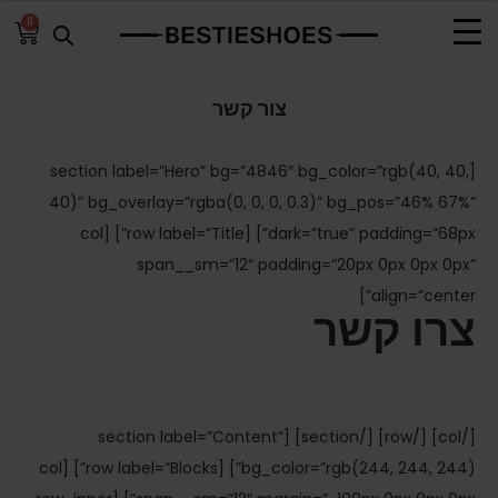
0
דף הבית
»
צור קשר
צור קשר
[section label=”Hero” bg=”4846″ bg_color=”rgb(40, 40,
40)” bg_overlay=”rgba(0, 0, 0, 0.3)” bg_pos=”46% 67%”
dark=”true” padding=”68px”] [row label=”Title”] [col
span__sm=”12″ padding=”20px 0px 0px 0px”
align=”center”]
צרו קשר
[/col] [/row] [/section] [section label=”Content”
bg_color=”rgb(244, 244, 244)”] [row label=”Blocks”] [col