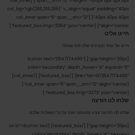
span__sm=”12″ margin=”-100px 0px 0px 0px”] [row_inner
col_bg=”rgb(255,255,255)” v_align=”equal” padding=”40px
40px 40px 40px”] [col_inner span=”6″ span__sm=”12″
align=”center”] [featured_box img=”3264″ pos=”center”]
חייגו אלינו
חייגו אל אחד הנציגים שלנו לכל שאלה
[gap height=”20px”] [button text=”0547174490″
color=”secondary” depth_hover=”4″ expand=”0″
link=”tel:+972547174490″] [/featured_box] [/col_inner]
[col_inner span=”6″ span__sm=”12″ align=”center”]
[featured_box img=”3273″ pos=”center”]
שלחו לנו הודעה
שלחו לנו הודעה ונציג מטעמנו יענה על כל השאלות שלכם
[gap height=”20px”] [/featured_box] [button text=”לצ’אט
בוואטצאפ” color=”secondary” depth_hover=”4″