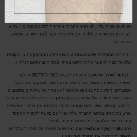
• החברה נוקטת באמצעי זהירות מקובלים על מנת לשמור, ככל
האפשר, על סודיות המידע. במקרים שאינם בשליטת החברה ו/או
הנובעים מכוח עליון, לא תהא החברה אחראית לכל נזק מכל סוג שהוא,
ישר או עקיף, שייגרם ללקוח, אם מידע זה יאבד ו/או יעשה בו שימוש
לא מורשה.
• החברה מתחייבת שלא לעשות שימוש במידע המסופק לה ע”י הקונים
אלא על מנת לאפשר את הרכישה באתר מכירות ובהתאם לכל דין.
• כפתור “שלח” יש משום הסכמה לחברת BESTIESHOES או למי
מטעמה לעשות שימוש במידע אישי זה על מנת לספק לך מידע על
המוצרים ומידע נוסף באמצעות אימייל או אחר, על שירותים ומשאבים
הקשורים למוצרים של החברה. בנוסף, ניתן יהיה להשתמש במידע אישי
זה למטרות סקר שוק. באם תחפצו להסיר בכל עת את פרטייך האישיים
מרשימת התפוצה של החברה שלחו מייל עם בקשה להסרת המספר
כתובת דואר אלקטרוני מרשימת תפוצה: למייל:
bestieshoess@gmail.com באמצעות לחיצה על כפתור “שלח” אני
מאשר בחתימתי את הטופס ואת תנאיו.