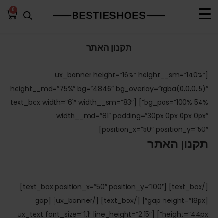
0
דף הבית
»
תקנון האתר
תקנון האתר
[ux_banner height=”16%” height__sm=”140%”
height__md=”75%” bg=”4846″ bg_overlay=”rgba(0,0,0,.5)”
bg_pos=”100% 54%”] [text_box width=”61″ width__sm=”83″
width__md=”81″ padding=”30px 0px 0px 0px”
position_x=”50″ position_y=”50″]
תקנון האתר
[/text_box] [text_box position_x=”50″ position_y=”100″]
[gap height=”18px”] [/text_box] [/ux_banner] [gap
height=”44px”] [ux_text font_size=”1.1″ line_height=”2.15″