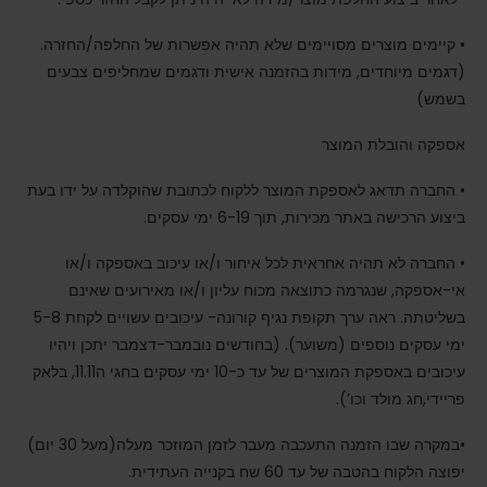
• קיימים מוצרים מסויימים שלא תהיה אפשרות של החלפה/החזרה.
(דגמים מיוחדים, מידות בהזמנה אישית ודגמים שמחליפים צבעים
בשמש)
אספקה והובלת המוצר
• החברה תדאג לאספקת המוצר ללקוח לכתובת שהוקלדה על ידו בעת
ביצוע הרכישה באתר מכירות, תוך 6-19 ימי עסקים.
• החברה לא תהיה אחראית לכל איחור ו/או עיכוב באספקה ו/או
אי-אספקה, שנגרמה כתוצאה מכוח עליון ו/או מאירועים שאינם
בשליטתה. ראה ערך תקופת נגיף קורונה- עיכובים עשויים לקחת 5-8
ימי עסקים נוספים (משוער). (בחודשים נובמבר-דצמבר יתכן ויהיו
עיכובים באספקת המוצרים של עד כ-10 ימי עסקים בחגי ה11.11, בלאק
פריידי,חג מולד וכו’).
•במקרה שבו הזמנה התעכבה מעבר לזמן המוזכר מעלה(מעל 30 יום)
יפוצה הלקוח בהטבה של עד 60 שח בקנייה העתידית.