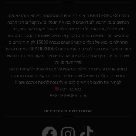
חברת BESTIESHOES היא מותג אופנה המתמחה בייבוא מותגי אופנה
הנחשבים ביותר בעולם.דואגים לייבא את הנעליים שמקבלים הכי הרבה
תשומת לב, עם הסטייל הכי הורס שלא תשאיר מקום לאדישות, כדי
שתרגישו הכי בולטים בשכונה, בקניון או בטיול פשוט עם הכלב. בסטישוז
התחילה בייבוא של נעליים לפני 6 שנים וצברה 15000 לקוחות מרוצים
חוזרים אשר הפכו כבר לבני בית.אנחנו צוות BESTIESHOES שמים דגש על
שירות אדיב, זמין ואמין ככל הניתן. אנו שמים את הלקוח ורצונותיו בראש
סדר העדיפויות.
בנוסף אנחנו עושים את מלוא המאמץ על מנת להעניק ללקוחותינו את
המחירים הזולים בישראל.ועכשיו אחרי שהכרנו בקצרה אתם מוזמנים
לבחור את הדגם המתאים לכם ואולי נזכה לראות אתכם שוב !!!
באהבה רבה
צוות BESTIESHOES
אנחנו ברשתות החברתיות