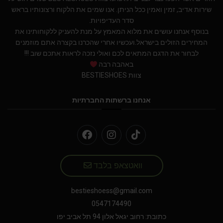
שירות אדיב, זמין ואמין ככל הניתן. אנו שמים את הלקוח ורצונותיו בראש
סדר העדיפויות.
בנוסף אנחנו עושים את מלוא המאמץ על מנת להעניק ללקוחותינו את
המחירים הזולים בישראל.ועכשיו אחרי שהכרנו בקצרה אתם מוזמנים
לבחור את הדגם המתאים לכם ואולי נזכה לראות אתכם שוב !!!
באהבה רבה
צוות BESTIESHOES
אנחנו ברשתות החברתיות
וואטצאפ בלבד
bestieshoess@gmail.com
0547174490
כתובת: רחוב יגאל אלון 94 תל אביב יפו