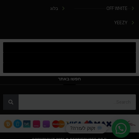
OFF WHITE
בלוג
YEEZY
חפשו באתר
זקוק לעזרה?