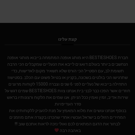
קצת עלינו
חברת BESTIESHOES היא מותג אופנה המתמחה בייבוא מותגי אופנה
הנחשבים ביותר בעולם.דואגים לייבא את הנעליים שמקבלים הכי הרבה
תשומת לב, עם הסטייל הכי הורס שלא תשאיר מקום לאדישות, כדי
שתרגישו הכי בולטים בשכונה, בקניון או בטיול פשוט עם הכלב. בסטישוז
התחילה בייבוא של נעליים לפני 6 שנים וצברה 15000 לקוחות מרוצים
חוזרים אשר הפכו כבר לבני בית.אנחנו צוות BESTIESHOES שמים דגש על
שירות אדיב, זמין ואמין ככל הניתן. אנו שמים את הלקוח ורצונותיו בראש
סדר העדיפויות.
בנוסף אנחנו עושים את מלוא המאמץ על מנת להעניק ללקוחותינו את
המחירים הזולים בישראל.ועכשיו אחרי שהכרנו בקצרה אתם מוזמנים
לבחור את הדגם המתאים לכם ואולי נזכה לראות אתכם שוב !!!
באהבה רבה