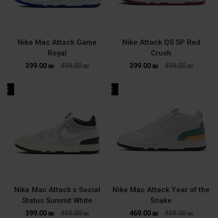
Nike Mac Attack Game
Nike Attack QS SP Red
Royal
Crush
399.00
₪
499.00
₪
399.00
₪
499.00
₪
ALE
SALE
Nike Mac Attack x Social
Nike Mac Attack Year of the
Status Summit White
Snake
399.00
₪
499.00
₪
469.00
₪
499.00
₪