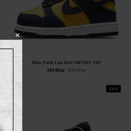
CLOSE
THIS
MODULE
Nike Dunk Low Kids CW1589-700
369.00
₪
549.00
₪
SALE