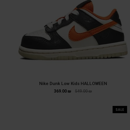
Nike Dunk Low Kids HALLOWEEN
369.00
₪
549.00
₪
SALE