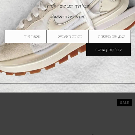
וקבל תוך רגע קופון הנחה
על הקנייה הראשונה
שם, שם משפחה
כתובת האימייל שלך
טלפון נייד
Phone
Email
Name
Number
קבל קופון עכשיו
Nike Dunk Low Kids Red White
369.00
₪
549.00
₪
SALE