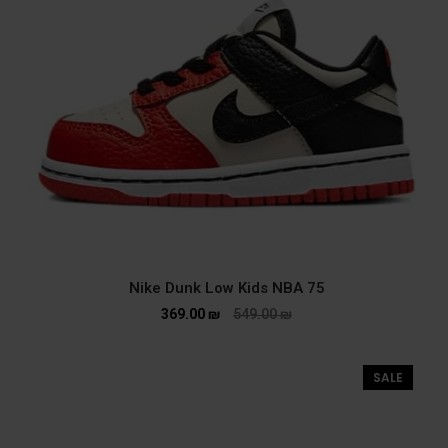
Nike Dunk Low Kids NBA 75
369.00
₪
549.00
₪
SALE