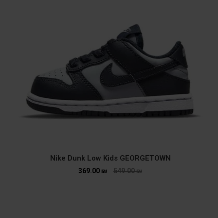
Nike Dunk Low Kids GEORGETOWN
369.00
₪
549.00
₪