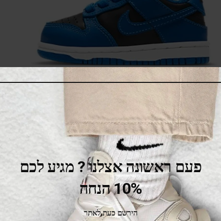
Nike Dunk Low Kids Hyper Cobelt
369.00
₪
549.00
₪
SALE
פעם ראשונה אצלנו ? מגיע לכם
10% הנחה
הירשם כעת לאתר