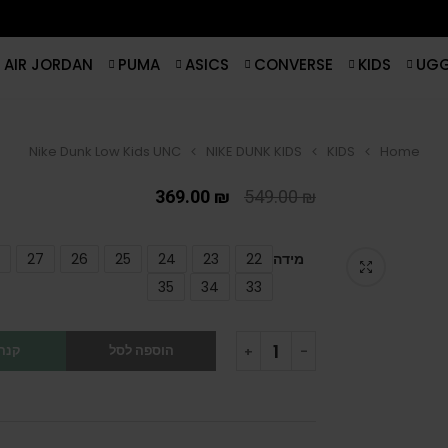
AIR JORDAN
PUMA
ASICS
CONVERSE
KIDS
UG
Nike Dunk Low Kids UNC
NIKE DUNK KIDS
KIDS
Home
369.00
₪
549.00
₪
מידה
22
23
24
25
26
27
35
34
33
הוספה לסל
קנה 