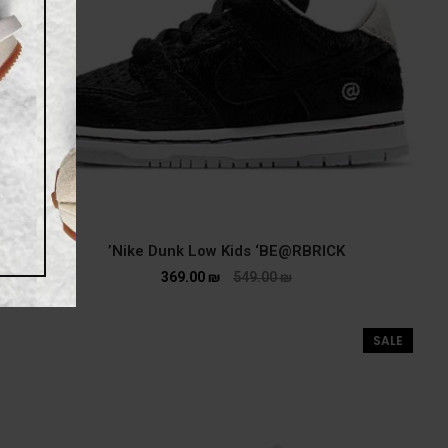
Nike Dunk Low Kids ‘BE@RBRICK’
369.00
₪
549.00
₪
SALE