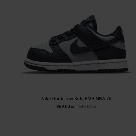
Nike Dunk Low Kids EMB NBA 75
369.00
₪
549.00
₪