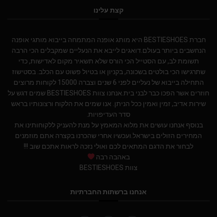
קצת עלינו
חברת BESTIESHOES היא מותג אופנה המתמחה בייבוא מותגי אופנה
הנחשבים ביותר בעולם.דואגים לייבא את הנעליים שמקבלים הכי הרבה
תשומת לב, עם הסטייל הכי הורס שלא תשאיר מקום לאדישות, כדי
שתרגישו הכי בולטים בשכונה, בקניון או בטיול פשוט עם הכלב. בסטישוז
התחילה בייבוא של נעליים לפני 6 שנים וצברה 15000 לקוחות מרוצים
חוזרים אשר הפכו כבר לבני בית.אנחנו צוות BESTIESHOES שמים דגש על
שירות אדיב, זמין ואמין ככל הניתן. אנו שמים את הלקוח ורצונותיו בראש
סדר העדיפויות.
בנוסף אנחנו עושים את מלוא המאמץ על מנת להעניק ללקוחותינו את
המחירים הזולים בישראל.ועכשיו אחרי שהכרנו בקצרה אתם מוזמנים
לבחור את הדגם המתאים לכם ואולי נזכה לראות אתכם שוב !!!
באהבה רבה
צוות BESTIESHOES
אנחנו ברשתות החברתיות