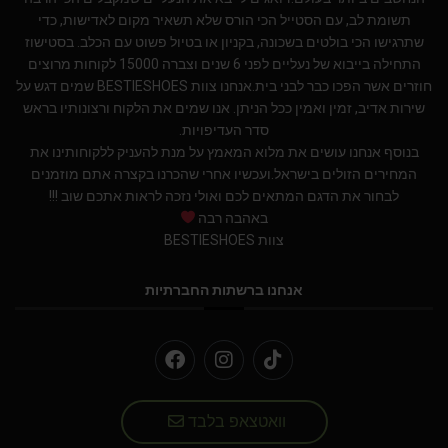
תשומת לב, עם הסטייל הכי הורס שלא תשאיר מקום לאדישות, כדי
שתרגישו הכי בולטים בשכונה, בקניון או בטיול פשוט עם הכלב. בסטישוז
התחילה בייבוא של נעליים לפני 6 שנים וצברה 15000 לקוחות מרוצים
חוזרים אשר הפכו כבר לבני בית.אנחנו צוות BESTIESHOES שמים דגש על
שירות אדיב, זמין ואמין ככל הניתן. אנו שמים את הלקוח ורצונותיו בראש
סדר העדיפויות.
בנוסף אנחנו עושים את מלוא המאמץ על מנת להעניק ללקוחותינו את
המחירים הזולים בישראל.ועכשיו אחרי שהכרנו בקצרה אתם מוזמנים
לבחור את הדגם המתאים לכם ואולי נזכה לראות אתכם שוב !!!
באהבה רבה
צוות BESTIESHOES
אנחנו ברשתות החברתיות
וואטצאפ בלבד