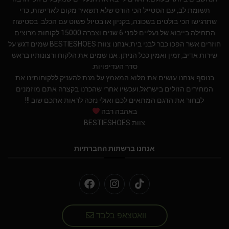
תשומת לב, עם הסטייל הכי הורס שלא תשאיר מקום לאדישות, כדי
שתרגישו הכי בולטים בשכונה, בקניון או בטיול פשוט עם הכלב. בסטישוז
התחילה בייבוא של נעליים לפני 6 שנים וצברה 15000 לקוחות מרוצים
חוזרים אשר הפכו כבר לבני בית.אנחנו צוות BESTIESHOES שמים דגש על
שירות אדיב, זמין ואמין ככל הניתן. אנו שמים את הלקוח ורצונותיו בראש
סדר העדיפויות.
בנוסף אנחנו עושים את מלוא המאמץ על מנת להעניק ללקוחותינו את
המחירים הזולים בישראל.ועכשיו אחרי שהכרנו בקצרה אתם מוזמנים
לבחור את הדגם המתאים לכם ואולי נזכה לראות אתכם שוב !!!
באהבה רבה
צוות BESTIESHOES
אנחנו ברשתות החברתיות
וואטצאפ בלבד