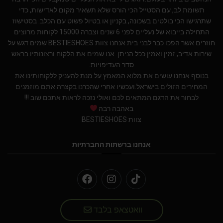
תשומת לב, עם הסטייל הכי הורס שלא תשאיר מקום לאדישות, כדי
שתרגישו הכי בולטים בשכונה, בקניון או בטיול פשוט עם הכלב. בסטישוז
התחילה בייבוא של נעליים לפני 6 שנים וצברה 15000 לקוחות מרוצים
חוזרים אשר הפכו כבר לבני בית.אנחנו צוות BESTIESHOES שמים דגש על
שירות אדיב, זמין ואמין ככל הניתן. אנו שמים את הלקוח ורצונותיו בראש
סדר העדיפויות.
בנוסף אנחנו עושים את מלוא המאמץ על מנת להעניק ללקוחותינו את
המחירים הזולים בישראל.ועכשיו אחרי שהכרנו בקצרה אתם מוזמנים
לבחור את הדגם המתאים לכם ואולי נזכה לראות אתכם שוב !!!
באהבה רבה
צוות BESTIESHOES
אנחנו ברשתות החברתיות
וואטצאפ בלבד