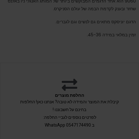
9060 הוא אחד הדגמים המבוקשים ביותר של המותג האנגלי ניו באלנס
שחזר ובענק לקדמת הבמה של עולם הסניקרס.
הדגם יוניסקס מתאים גם לנשים וגם לגברים.
זמין במלאי במידה 45-36.
החלפת מוצרים
קיבלת את המוצר והמידה לא טובה? אנחנו כאן! החלפות
בחינם על חשבוננו !
לפרטים נוספים לגביי החלפה:
ב 0547174490 WhatsApp