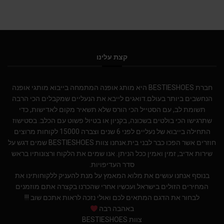
קצת עלינו
חברת BESTIESHOES היא מותג אופנה המתמחה בייבוא מותגי אופנה
הנחשבים ביותר בעולם.דואגים לייבא את הנעליים שמקבלים הכי הרבה
תשומת לב, עם הסטייל הכי הורס שלא תשאיר מקום לאדישות, כדי
שתרגישו הכי בולטים בשכונה, בקניון או בטיול פשוט עם הכלב. בסטישוז
התחילה בייבוא של נעליים לפני 6 שנים וצברה 15000 לקוחות מרוצים
חוזרים אשר הפכו כבר לבני בית.אנחנו צוות BESTIESHOES שמים דגש על
שירות אדיב, זמין ואמין ככל הניתן. אנו שמים את הלקוח ורצונותיו בראש
סדר העדיפויות.
בנוסף אנחנו עושים את מלוא המאמץ על מנת להעניק ללקוחותינו את
המחירים הזולים בישראל.ועכשיו אחרי שהכרנו בקצרה אתם מוזמנים
לבחור את הדגם המתאים לכם ואולי נזכה לראות אתכם שוב !!!
באהבה רבה
צוות BESTIESHOES