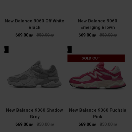
New Balance 9060 Off White
New Balance 9060
Black
Emerging Brown
669.00
₪
850.00
₪
669.00
₪
850.00
₪
ALE
SALE
SOLD OUT
New Balance 9060 Shadow
New Balance 9060 Fuchsia
Grey
Pink
669.00
₪
850.00
₪
669.00
₪
850.00
₪