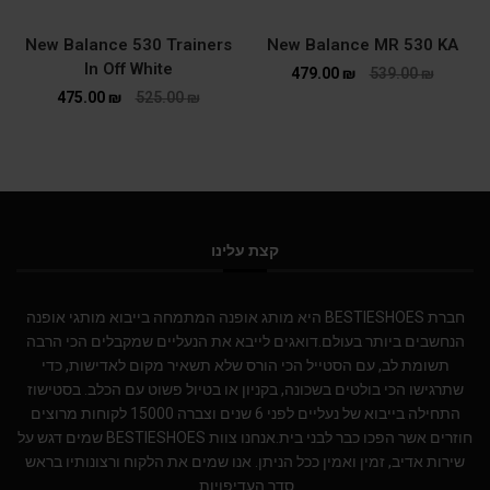
New Balance 530 Trainers
New Balance MR 530 KA
In Off White
479.00
₪
539.00
₪
475.00
₪
525.00
₪
קצת עלינו
חברת BESTIESHOES היא מותג אופנה המתמחה בייבוא מותגי אופנה
הנחשבים ביותר בעולם.דואגים לייבא את הנעליים שמקבלים הכי הרבה
תשומת לב, עם הסטייל הכי הורס שלא תשאיר מקום לאדישות, כדי
שתרגישו הכי בולטים בשכונה, בקניון או בטיול פשוט עם הכלב. בסטישוז
התחילה בייבוא של נעליים לפני 6 שנים וצברה 15000 לקוחות מרוצים
חוזרים אשר הפכו כבר לבני בית.אנחנו צוות BESTIESHOES שמים דגש על
שירות אדיב, זמין ואמין ככל הניתן. אנו שמים את הלקוח ורצונותיו בראש
סדר העדיפויות.