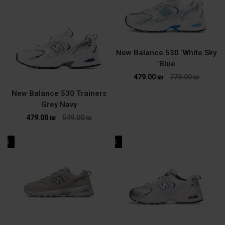
New Balance 530 ‘White Sky
Blue’
479.00
₪
779.00
₪
New Balance 530 Trainers
Grey Navy
479.00
₪
549.00
₪
ALE
SALE