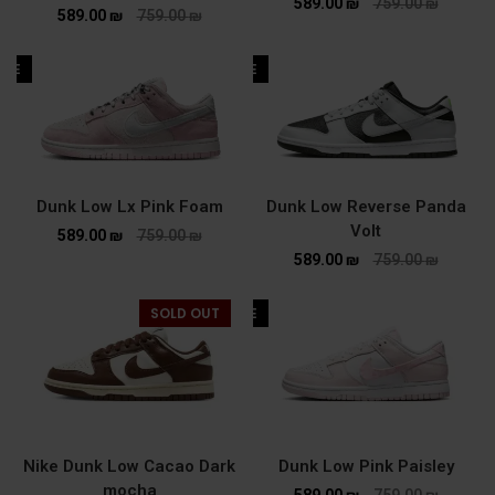
589.00
₪
759.00
₪
589.00
₪
759.00
₪
ALE
SALE
Dunk Low Lx Pink Foam
Dunk Low Reverse Panda
Volt
589.00
₪
759.00
₪
589.00
₪
759.00
₪
SOLD OUT
SALE
Nike Dunk Low Cacao Dark
Dunk Low Pink Paisley
mocha