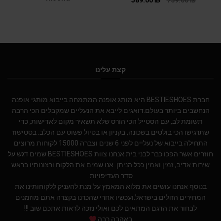
589.00
₪
759.00
₪
קצת עלינו
חברת BESTIESHOES היא מותג אופנה המתמחה בייבוא מותגי אופנה
הנחשבים ביותר בעולם.דואגים לייבא את הנעליים שמקבלים הכי הרבה
תשומת לב, עם הסטייל הכי הורס שלא תשאיר מקום לאדישות, כדי
שתרגישו הכי בולטים בשכונה, בקניון או בטיול פשוט עם הכלב. בסטישוז
התחילה בייבוא של נעליים לפני 6 שנים וצברה 15000 לקוחות מרוצים
חוזרים אשר הפכו כבר לבני בית.אנחנו צוות BESTIESHOES שמים דגש על
שירות אדיב, זמין ואמין ככל הניתן. אנו שמים את הלקוח ורצונותיו בראש
סדר העדיפויות.
בנוסף אנחנו עושים את מלוא המאמץ על מנת להעניק ללקוחותינו את
המחירים הזולים בישראל.ועכשיו אחרי שהכרנו בקצרה אתם מוזמנים
לבחור את הדגם המתאים לכם ואולי נזכה לראות אתכם שוב !!!
באהבה רבה