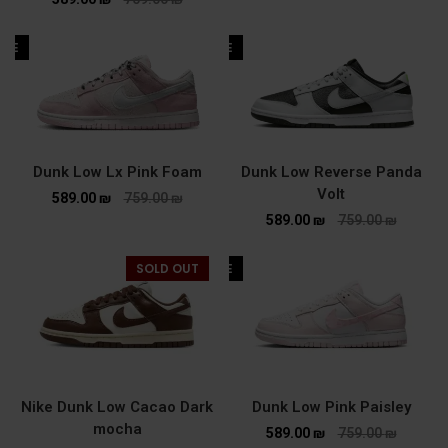
ALE
SALE
Dunk Low Lx Pink Foam
Dunk Low Reverse Panda
Volt
589.00
₪
759.00
₪
589.00
₪
759.00
₪
SOLD OUT
SALE
Nike Dunk Low Cacao Dark
Dunk Low Pink Paisley
mocha
589.00
₪
759.00
₪