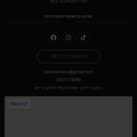
צוות BESTIESHOES
אנחנו ברשתות החברתיות
וואטצאפ בלבד
bestieshoess@gmail.com
0547174490
כתובת: רחוב יגאל אלון 94 תל אביב יפו