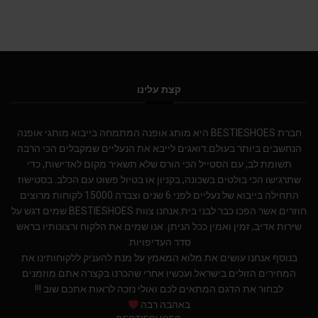
קצת עלינו
חברת BESTIESHOES היא מותג אופנה המתמחה בייבוא מותגי אופנה
הנחשבים ביותר בעולם.דואגים לייבא את הנעליים שמקבלים הכי הרבה
תשומת לב, עם הסטייל הכי הורס שלא תשאיר מקום לאדישות, כדי
שתרגישו הכי בולטים בשכונה, בקניון או בטיול פשוט עם הכלב. בסטישוז
התחילה בייבוא של נעליים לפני 6 שנים וצברה 15000 לקוחות מרוצים
חוזרים אשר הפכו כבר לבני בית.אנחנו צוות BESTIESHOES שמים דגש על
שירות אדיב, זמין ואמין ככל הניתן. אנו שמים את הלקוח ורצונותיו בראש
סדר העדיפויות.
בנוסף אנחנו עושים את מלוא המאמץ על מנת להעניק ללקוחותינו את
המחירים הזולים בישראל.ועכשיו אחרי שהכרנו בקצרה אתם מוזמנים
לבחור את הדגם המתאים לכם ואולי נזכה לראות אתכם שוב !!!
באהבה רבה