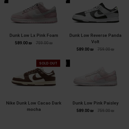
Dunk Low Lx Pink Foam
Dunk Low Reverse Panda
Volt
589.00
₪
759.00
₪
589.00
₪
759.00
₪
SOLD OUT
SALE
Nike Dunk Low Cacao Dark
Dunk Low Pink Paisley
mocha
589.00
₪
759.00
₪