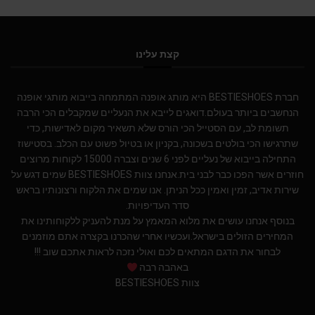
קצת עלינו
חברת BESTIESHOES היא מותג אופנה המתמחה בייבוא מותגי אופנה
הנחשבים ביותר בעולם.דואגים לייבא את הנעליים שמקבלים הכי הרבה
תשומת לב, עם הסטייל הכי הורס שלא תשאיר מקום לאדישות, כדי
שתרגישו הכי בולטים בשכונה, בקניון או בטיול פשוט עם הכלב. בסטישוז
התחילה בייבוא של נעליים לפני 6 שנים וצברה 15000 לקוחות מרוצים
חוזרים אשר הפכו כבר לבני בית.אנחנו צוות BESTIESHOES שמים דגש על
שירות אדיב, זמין ואמין ככל הניתן. אנו שמים את הלקוח ורצונותיו בראש
סדר העדיפויות.
בנוסף אנחנו עושים את מלוא המאמץ על מנת להעניק ללקוחותינו את
המחירים הזולים בישראל.ועכשיו אחרי שהכרנו בקצרה אתם מוזמנים
לבחור את הדגם המתאים לכם ואולי נזכה לראות אתכם שוב !!!
באהבה רבה
צוות BESTIESHOES