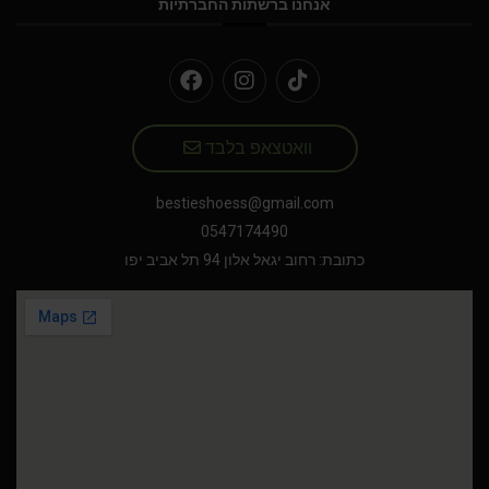
אנחנו ברשתות החברתיות
וואטצאפ בלבד
bestieshoess@gmail.com
0547174490
כתובת: רחוב יגאל אלון 94 תל אביב יפו