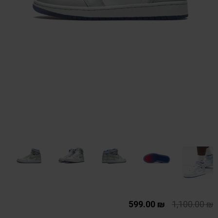
599.00
₪
1,100.00
₪