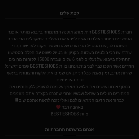
קצת עלינו
חברת BESTIESHOES היא מותג אופנה המתמחה בייבוא מותגי אופנה
הנחשבים ביותר בעולם.דואגים לייבא את הנעליים שמקבלים הכי הרבה
תשומת לב, עם הסטייל הכי הורס שלא תשאיר מקום לאדישות, כדי
שתרגישו הכי בולטים בשכונה, בקניון או בטיול פשוט עם הכלב. בסטישוז
התחילה בייבוא של נעליים לפני 6 שנים וצברה 15000 לקוחות מרוצים
חוזרים אשר הפכו כבר לבני בית.אנחנו צוות BESTIESHOES שמים דגש על
שירות אדיב, זמין ואמין ככל הניתן. אנו שמים את הלקוח ורצונותיו בראש
סדר העדיפויות.
בנוסף אנחנו עושים את מלוא המאמץ על מנת להעניק ללקוחותינו את
המחירים הזולים בישראל.ועכשיו אחרי שהכרנו בקצרה אתם מוזמנים
לבחור את הדגם המתאים לכם ואולי נזכה לראות אתכם שוב !!!
באהבה רבה
צוות BESTIESHOES
אנחנו ברשתות החברתיות