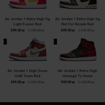
Air Jordan 1 Retro High Og
Air Jordan 1 Retro High Og
Light Fusion Red
Not For Resale Red
599.00
₪
1,100.00
₪
599.00
₪
1,100.00
₪
ALE
SALE
Air Jordan 1 High Zoom
Air Jordan 1 Retro High
Cmft Team Red
Homage To Home
599.00
₪
1,100.00
₪
599.00
₪
1,100.00
₪