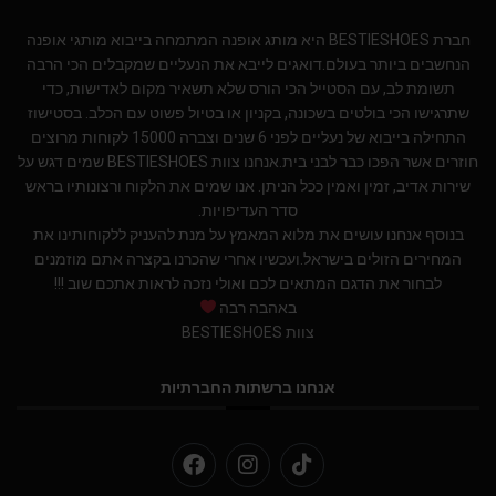
חברת BESTIESHOES היא מותג אופנה המתמחה בייבוא מותגי אופנה
הנחשבים ביותר בעולם.דואגים לייבא את הנעליים שמקבלים הכי הרבה
תשומת לב, עם הסטייל הכי הורס שלא תשאיר מקום לאדישות, כדי
שתרגישו הכי בולטים בשכונה, בקניון או בטיול פשוט עם הכלב. בסטישוז
התחילה בייבוא של נעליים לפני 6 שנים וצברה 15000 לקוחות מרוצים
חוזרים אשר הפכו כבר לבני בית.אנחנו צוות BESTIESHOES שמים דגש על
שירות אדיב, זמין ואמין ככל הניתן. אנו שמים את הלקוח ורצונותיו בראש
סדר העדיפויות.
בנוסף אנחנו עושים את מלוא המאמץ על מנת להעניק ללקוחותינו את
המחירים הזולים בישראל.ועכשיו אחרי שהכרנו בקצרה אתם מוזמנים
לבחור את הדגם המתאים לכם ואולי נזכה לראות אתכם שוב !!!
באהבה רבה
צוות BESTIESHOES
אנחנו ברשתות החברתיות