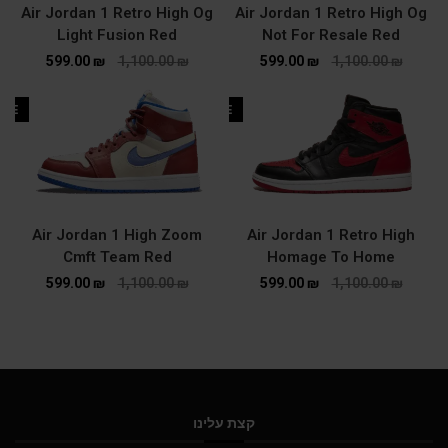
Air Jordan 1 Retro High Og
Air Jordan 1 Retro High Og
Light Fusion Red
Not For Resale Red
599.00
₪
1,100.00
₪
599.00
₪
1,100.00
₪
ALE
SALE
Air Jordan 1 High Zoom
Air Jordan 1 Retro High
Cmft Team Red
Homage To Home
599.00
₪
1,100.00
₪
599.00
₪
1,100.00
₪
קצת עלינו