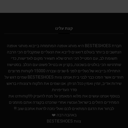
קצת עלינו
חברת BESTIESHOES היא מותג אופנה המתמחה בייבוא מותגי אופנה
הנחשבים ביותר בעולם.דואגים לייבא את הנעליים שמקבלים הכי הרבה
תשומת לב, עם הסטייל הכי הורס שלא תשאיר מקום לאדישות, כדי
שתרגישו הכי בולטים בשכונה, בקניון או בטיול פשוט עם הכלב. בסטישוז
התחילה בייבוא של נעליים לפני 6 שנים וצברה 15000 לקוחות מרוצים
חוזרים אשר הפכו כבר לבני בית.אנחנו צוות BESTIESHOES שמים דגש על
שירות אדיב, זמין ואמין ככל הניתן. אנו שמים את הלקוח ורצונותיו בראש
סדר העדיפויות.
בנוסף אנחנו עושים את מלוא המאמץ על מנת להעניק ללקוחותינו את
המחירים הזולים בישראל.ועכשיו אחרי שהכרנו בקצרה אתם מוזמנים
לבחור את הדגם המתאים לכם ואולי נזכה לראות אתכם שוב !!!
באהבה רבה ❤️
צוות BESTIESHOES