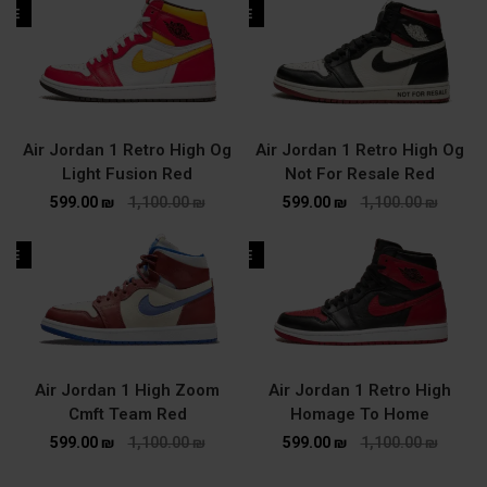
ALE
SALE
Air Jordan 1 Retro High Og
Air Jordan 1 Retro High Og
Light Fusion Red
Not For Resale Red
599.00
₪
1,100.00
₪
599.00
₪
1,100.00
₪
ALE
SALE
Air Jordan 1 High Zoom
Air Jordan 1 Retro High
Cmft Team Red
Homage To Home
599.00
₪
1,100.00
₪
599.00
₪
1,100.00
₪