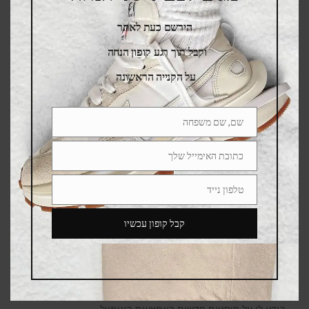
הירשם כעת לאתר
וקבל תוך רגע קופון הנחה
על הקנייה הראשונה
שם, שם משפחה
Name
כתובת האימייל שלך
Email
טלפון נייד
Phone
Number
קבל קופון עכשיו
Save my name, email, and website in this browser for
the next time I comment.
הודע לי על תגובות נוספות באמצעות האימייל.