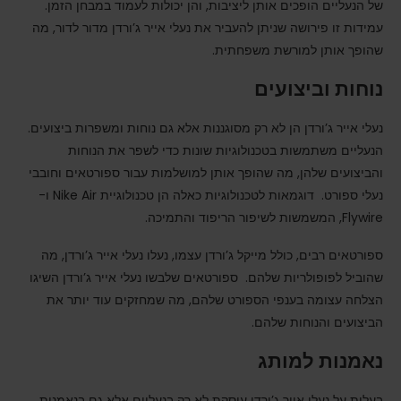
של הנעליים הופכים אותן ליציבות, והן יכולות לעמוד במבחן הזמן.
עמידות זו פירושה שניתן להעביר את נעלי אייר ג’ורדן מדור לדור, מה
שהופך אותן למורשת משפחתית.
נוחות וביצועים
נעלי אייר ג’ורדן הן לא רק מסוגננות אלא גם נוחות ומשפרות ביצועים.
הנעליים משתמשות בטכנולוגיות שונות כדי לשפר את הנוחות
והביצועים שלהן, מה שהופך אותן למושלמות עבור ספורטאים וחובבי
נעלי ספורט. דוגמאות לטכנולוגיות כאלה הן טכנולוגיית Nike Air ו-
Flywire, המשמשות לשיפור הריפוד והתמיכה.
ספורטאים רבים, כולל מייקל ג’ורדן עצמו, נעלו נעלי אייר ג’ורדן, מה
שהוביל לפופולריות שלהם. ספורטאים שלבשו נעלי אייר ג’ורדן השיגו
הצלחה עצומה בענפי הספורט שלהם, מה שמחזקים עוד יותר את
הביצועים והנוחות שלהם.
נאמנות למותג
בעלות על נעלי אייר ג’ורדן עוסקת לא רק בנעליים אלא גם בנאמנות