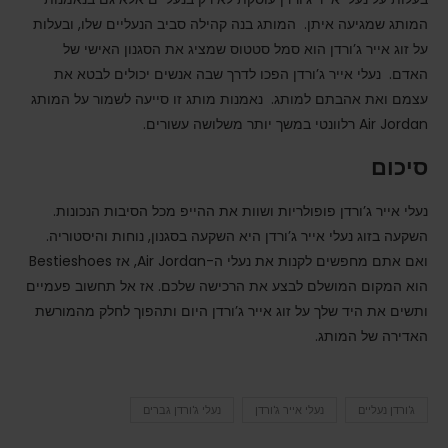
המותג שמגיעה איתן. המותג בנה קהילה סביב הנעליים שלו, ובעלות
על זוג אייר ג’ורדן הוא סמל סטטוס שמציג את הסגנון האישי של
האדם. נעלי אייר ג’ורדן הפכו לדרך שבה אנשים יכולים לבטא את
עצמם ואת אהבתם למותג. נאמנות מותג זו סייעה לשמור על המותג
Air Jordan רלוונטי במשך יותר משלושה עשורים.
סיכום
נעלי אייר ג’ורדן פופולריות ושוות את ההייפ מכל הסיבות הנכונות.
השקעה בזוג נעלי אייר ג’ורדן היא השקעה בסגנון, נוחות והיסטוריה.
ואם אתם מחפשים לקנות את נעלי ה-Air Jordan, אז Bestieshoes
הוא המקום המושלם לבצע את הרכישה שלכם. אז אל תחשוב פעמיים
ותשים את היד שלך על זוג אייר ג’ורדן היום ותהפוך לחלק מהמורשת
האדירה של המותג.
ג'ורדן נעליים
נעלי אייר ג'ורדן
נעלי ג'ורדן גברים