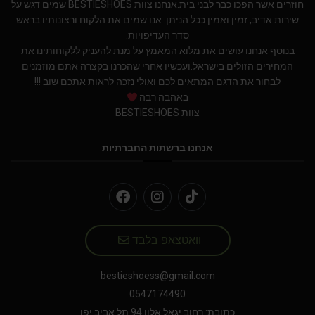
חוזרים אשר הפכו כבר לבני בית.אנחנו צוות BESTIESHOES שמים דגש על
שירות אדיב, זמין ואמין ככל הניתן. אנו שמים את הלקוח ורצונותיו בראש
סדר העדיפויות.
בנוסף אנחנו עושים את מלוא המאמץ על מנת להעניק ללקוחותינו את
המחירים הזולים בישראל.ועכשיו אחרי שהכרנו בקצרה אתם מוזמנים
לבחור את הדגם המתאים לכם ואולי נזכה לראות אתכם שוב !!!
באהבה רבה
צוות BESTIESHOES
אנחנו ברשתות החברתיות
וואטצאפ בלבד
bestieshoess@gmail.com
0547174490
כתובת: רחוב יגאל אלון 94 תל אביב יפו