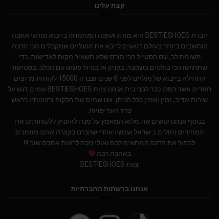
קצת עלינו
חברת BESTIESHOES היא מותג אופנה המתמחה בייבוא מותגי אופנה
הנחשבים ביותר בעולם.דואגים לייבא את הנעליים שמקבלים הכי הרבה
תשומת לב, עם הסטייל הכי הורס שלא תשאיר מקום לאדישות, כדי
שתרגישו הכי בולטים בשכונה, בקניון או בטיול פשוט עם הכלב. בסטישוז
התחילה בייבוא של נעליים לפני 6 שנים וצברה 15000 לקוחות מרוצים
חוזרים אשר הפכו כבר לבני בית.אנחנו צוות BESTIESHOES שמים דגש על
שירות אדיב, זמין ואמין ככל הניתן. אנו שמים את הלקוח ורצונותיו בראש
סדר העדיפויות.
בנוסף אנחנו עושים את מלוא המאמץ על מנת להעניק ללקוחותינו את
המחירים הזולים בישראל.ועכשיו אחרי שהכרנו בקצרה אתם מוזמנים
לבחור את הדגם המתאים לכם ואולי נזכה לראות אתכם שוב !!!
באהבה רבה
צוות BESTIESHOES
אנחנו ברשתות החברתיות