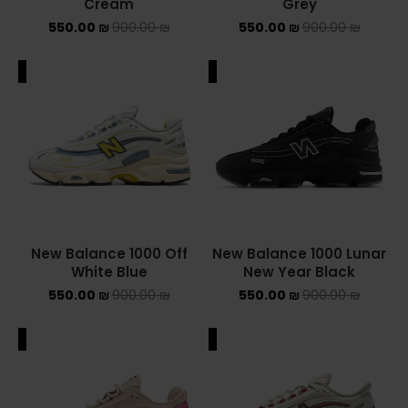
Cream
Grey
550.00
₪
900.00
₪
550.00
₪
900.00
₪
NEW BALANCE 2002R
NEW BALANCE 530
ALE
SALE
NEW BALANCE 550
NEW BALANCE 9060
OFF WHITE
PUMA
New Balance 1000 Off
New Balance 1000 Lunar
White Blue
New Year Black
PUMA PALERMO
550.00
₪
900.00
₪
550.00
₪
900.00
₪
UGG
ALE
SALE
UGG חורף
UGG קיץ