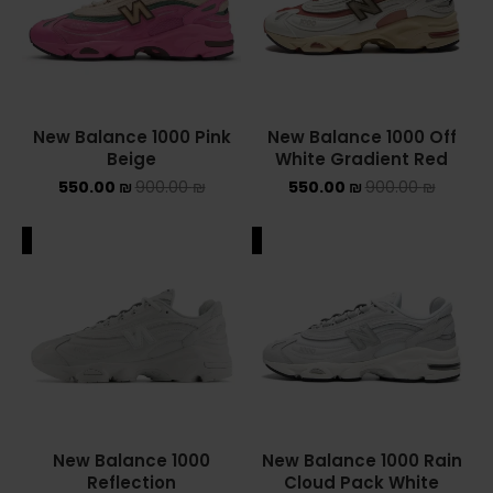
Converse Chuck Taylor All Star
KIDS
New Balance 1000 Pink
New Balance 1000 Off
ADIDAS KIDS
Beige
White Gradient Red
550.00
₪
900.00
₪
550.00
₪
900.00
JORDAN KIDS
₪
NEW BALANCE KIDS
ALE
SALE
NIKE DUNK KIDS
YEEZY KIDS
NIKE
NIKE AIR FORCE 1
New Balance 1000
New Balance 1000 Rain
Reflection
Cloud Pack White
NIKE AIR FORCE 1 SHADOW