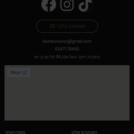
וואטצאפ בלבד
bestieshoess@gmail.com
0547174490
כתובת: רחוב יגאל אלון 94 תל אביב יפו
המותגים שלנו
מפת האתר