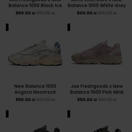
Balance 1000 Black Ice
Balance 1000 White Grey
ADIDAS SPEZIAL
550.00
₪
900.00
₪
600.00
₪
900.00
₪
ADIDAS KIDS
ALE
SALE
AIR JORDAN
AIR JORDAN 1 HIGH
AIR JORDAN 1 LOW
AIR JORDAN 1 MID
New Balance 1000
Joe Freshgoods x New
AIR JORDAN 4
Angora Moonrock
Balance 1000 Pink Mink
550.00
₪
900.00
₪
550.00
₪
900.00
₪
AIR JORDAN KIDS
ALE
SALE
ASICS
ASICS EX-89