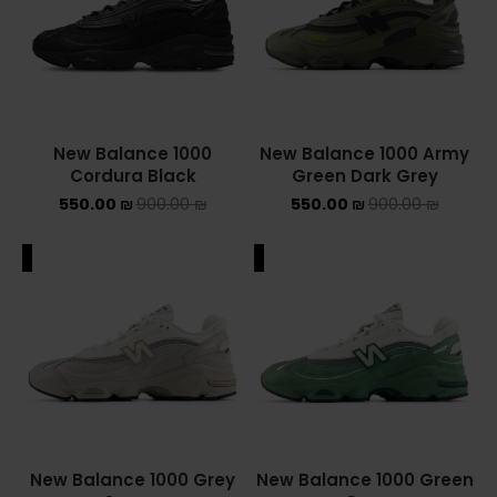
ASICS ONITSUKA TIGER
ASICS X NEEDLES EX89
BALENCIAGA
New Balance 1000
New Balance 1000 Army
Cordura Black
Green Dark Grey
BRANDS
550.00
₪
900.00
₪
550.00
₪
900.00
₪
ALEXANDER MCQUEEN
ALE
SALE
CONVERSE
DR MARTENS
NEW BALANCE
NEW BALANCE 1000
New Balance 1000 Grey
New Balance 1000 Green
NEW BALANCE 1906R