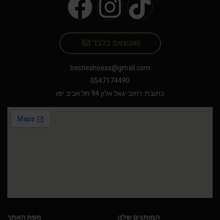
וואטצאפ בלבד
bestieshoess@gmail.com
0547174490
כתובת: רחוב יגאל אלון 94 תל אביב יפו
המותגים שלנו
מפת האתר