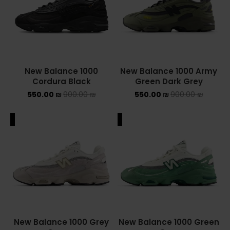
ASICS ONITSUKA TIGER
ASICS X NEEDLES EX89
BALENCIAGA
New Balance 1000
New Balance 1000 Army
Cordura Black
Green Dark Grey
BRANDS
550.00
₪
900.00
₪
550.00
₪
900.00
₪
ALEXANDER MCQUEEN
ALE
SALE
CONVERSE
DR MARTENS
NEW BALANCE
NEW BALANCE 1000
New Balance 1000 Grey
New Balance 1000 Green
NEW BALANCE 1906R