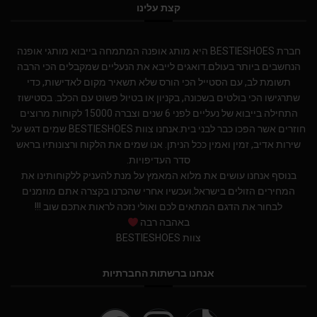
קצת עלינו
חברת BESTIESHOES היא מותג אופנה המתמחה בייבוא מותגי אופנה
הנחשבים ביותר בעולם.דואגים לייבא את הנעליים שמקבלים הכי הרבה
תשומת לב, עם הסטייל הכי הורס שלא תשאיר מקום לאדישות, כדי
שתרגישו הכי בולטים בשכונה, בקניון או בטיול פשוט עם הכלב. בסטישוז
התחילה בייבוא של נעליים לפני 6 שנים וצברה 15000 לקוחות מרוצים
חוזרים אשר הפכו כבר לבני בית.אנחנו צוות BESTIESHOES שמים דגש על
שירות אדיב, זמין ואמין ככל הניתן. אנו שמים את הלקוח ורצונותיו בראש
סדר העדיפויות.
בנוסף אנחנו עושים את מלוא המאמץ על מנת להעניק ללקוחותינו את
המחירים הזולים בישראל.ועכשיו אחרי שהכרנו בקצרה אתם מוזמנים
לבחור את הדגם המתאים לכם ואולי נזכה לראות אתכם שוב !!!
באהבה רבה
צוות BESTIESHOES
אנחנו ברשתות החברתיות