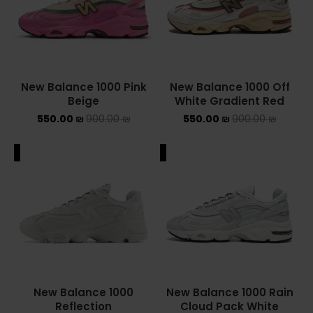
Converse Chuck Taylor All Star
KIDS
New Balance 1000 Pink
New Balance 1000 Off
ADIDAS KIDS
Beige
White Gradient Red
550.00
₪
900.00
₪
550.00
₪
900.00
JORDAN KIDS
₪
NEW BALANCE KIDS
ALE
SALE
NIKE DUNK KIDS
YEEZY KIDS
NIKE
NIKE AIR FORCE 1
New Balance 1000
New Balance 1000 Rain
Reflection
Cloud Pack White
NIKE AIR FORCE 1 SHADOW