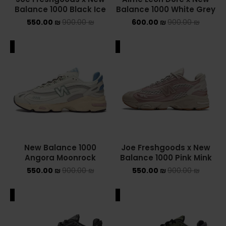
Balance 1000 Black Ice
Balance 1000 White Grey
ADIDAS SPEZIAL
550.00
₪
900.00
₪
600.00
₪
900.00
₪
ADIDAS KIDS
ALE
SALE
AIR JORDAN
AIR JORDAN 1 HIGH
AIR JORDAN 1 LOW
AIR JORDAN 1 MID
New Balance 1000
Joe Freshgoods x New
AIR JORDAN 4
Angora Moonrock
Balance 1000 Pink Mink
550.00
₪
900.00
₪
550.00
₪
900.00
₪
AIR JORDAN KIDS
ALE
SALE
ASICS
ASICS EX-89