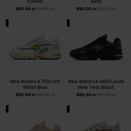
Cream
Grey
550.00
₪
900.00
₪
550.00
₪
900.00
₪
NEW BALANCE 2002R
NEW BALANCE 530
ALE
SALE
NEW BALANCE 550
NEW BALANCE 9060
OFF WHITE
PUMA
New Balance 1000 Off
New Balance 1000 Lunar
White Blue
New Year Black
PUMA PALERMO
550.00
₪
900.00
₪
550.00
₪
900.00
₪
UGG
ALE
SALE
UGG חורף
UGG קיץ