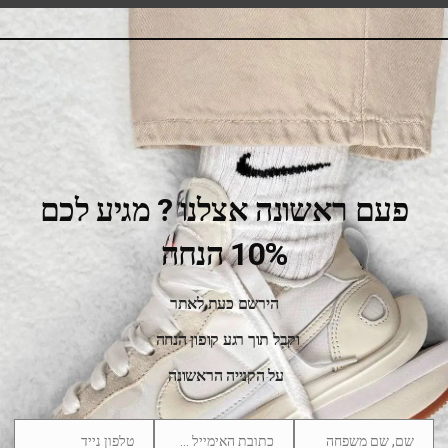
SALE
פעם ראשונה אצלנו ? מגיע לכם
10% הנחה
w Balance 1000 Silver
New Balance 1000 Refle
הירשם כעת לאתר
550.00
₪
900.00
₪
550.00
₪
900.00
₪
וקבל תוך רגע קופון הנחה
על הקנייה הראשונה
שם, שם משפחה
כתובת האימייל שלך
טלפון נייד