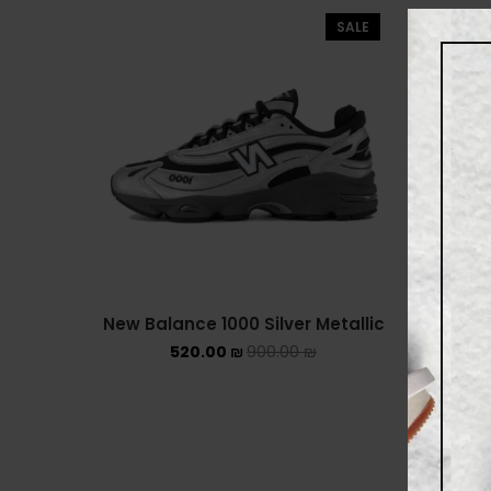
SALE
New Balance 1000 Silver Metallic
Ne
520.00
₪
900.00
₪