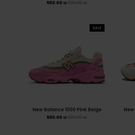
550.00
₪
900.00
₪
SALE
New Balance 1000 Pink Beige
New 
550.00
₪
900.00
₪