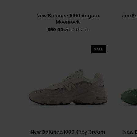
New Balance 1000 Angora
Joe F
Moonrock
550.00
₪
900.00
₪
SALE
New Balance 1000 Grey Cream
New B