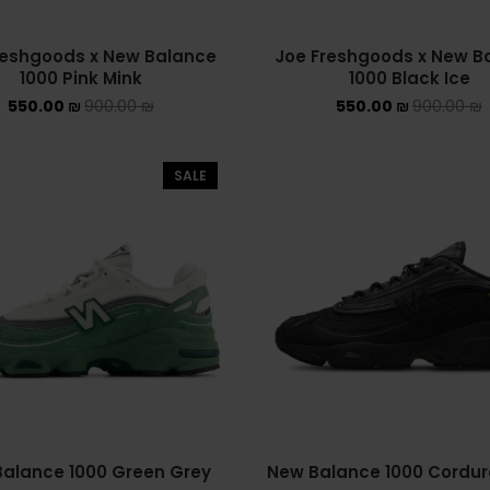
reshgoods x New Balance
Joe Freshgoods x New B
1000 Pink Mink
1000 Black Ice
550.00
₪
900.00
₪
550.00
₪
900.00
₪
SALE
alance 1000 Green Grey
New Balance 1000 Cordur