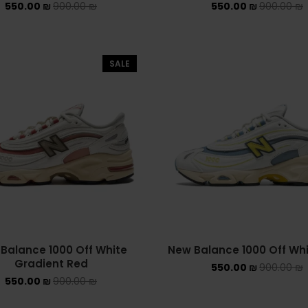
550.00
₪
900.00
₪
550.00
₪
900.00
₪
SALE
Balance 1000 Off White
New Balance 1000 Off Whi
Gradient Red
550.00
₪
900.00
₪
550.00
₪
900.00
₪