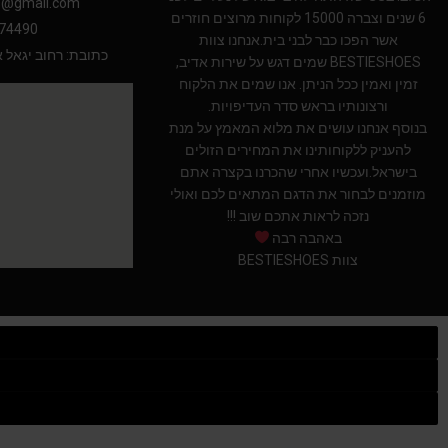
PUMA X FENTY
s@gmail.com
6 שנים וצברה 15000 לקוחות מרוצים חוזרים
74490
אשר הפכו כבר לבני בית.אנחנו צוות
Uncategorized
כתובת: רחוב יגאל אלון 94 תל אב
BESTIESHOES שמים דגש על שירות אדיב,
זמין ואמין ככל הניתן. אנו שמים את הלקוח
YEEZY
ורצונותיו בראש סדר העדיפויות.
בנוסף אנחנו עושים את מלוא המאמץ על מנת
YEEZY 350
להעניק ללקוחותינו את המחירים הזולים
בישראל.ועכשיו אחרי שהכרנו בקצרה אתם
YEEZY 700
מוזמנים לבחור את הדגם המתאים לכם ואולי
נזכה לראות אתכם שוב !!!
YEEZY SLIDES
באהבה רבה
צוות BESTIESHOES