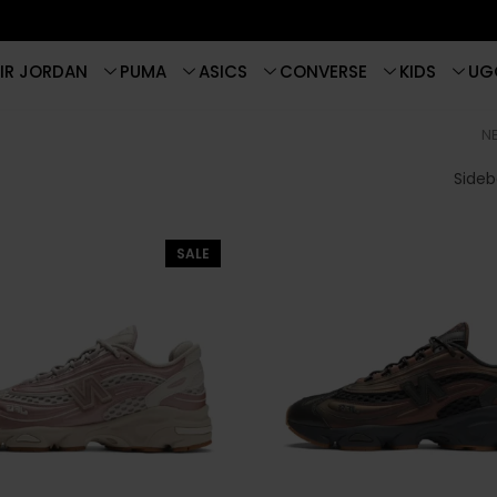
IR JORDAN
PUMA
ASICS
CONVERSE
KIDS
UG
N
Sideba
SALE