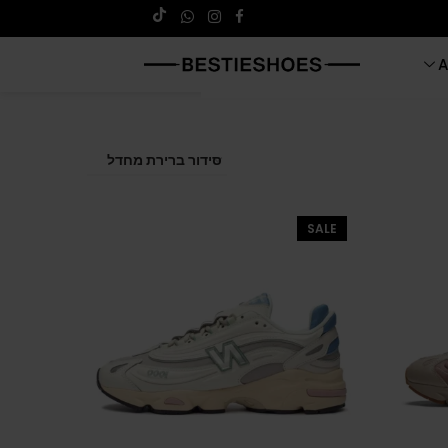
A
SALE