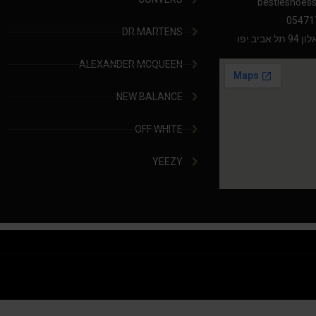
bestieshoes
05471
DR.MARTENS
יב יפו
ALEXANDER MCQUEEN
NEW BALANCE
OFF WHITE
YEEZY