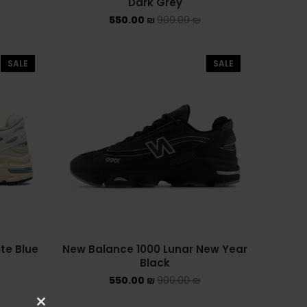
Dark Grey
ASICS EX-89
550.00
₪
900.00
₪
ASICS ONITSUKA TIGER
SALE
SALE
ASICS X NEEDLES EX89
BALENCIAGA
BRANDS
ALEXANDER MCQUEEN
CONVERSE
DR MARTENS
te Blue
New Balance 1000 Lunar New Year
NEW BALANCE
Black
550.00
₪
900.00
₪
NEW BALANCE 1000