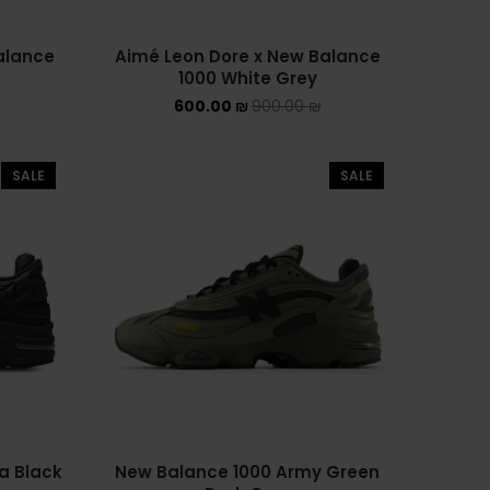
ADIDAS SL 72
alance
Aimé Leon Dore x New Balance
ADIDAS SPEZIAL
1000 White Grey
600.00
₪
900.00
₪
ADIDAS KIDS
AIR JORDAN
SALE
SALE
AIR JORDAN 1 HIGH
AIR JORDAN 1 LOW
AIR JORDAN 1 MID
AIR JORDAN 4
AIR JORDAN KIDS
ASICS
a Black
New Balance 1000 Army Green