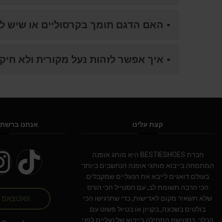
NIKE AIR FORCE 1 SHADOW
• האם הדגם תומך בקרסוליים או שיש לו
NIKE AIR MAX
• איך אפשר לזהות נעל מקורית ולא חיקו
NIKE BLAZER
NIKE COLLECTION
NIKE DUNK
קצת עלינו
אנחנו ברשתו
NIKE SACAI
NIKE AIR VAPORMAX
חברת BESTIESHOES היא מותג אופנה
המתמחה בייבוא מותגי אופנה הנחשבים ביותר
בעולם.דואגים לייבא את הנעליים שמקבלים
NIKE DUNK KIDS
הכי הרבה תשומת לב, עם הסטייל הכי הורס
וואטצאפ
שלא תשאיר מקום לאדישות, כדי שתרגישו הכי
NIKE MAC ATTACK
בולטים בשכונה, בקניון או בטיול פשוט עם
הכלב. בסטישוז התחילה בייבוא של נעליים לפני